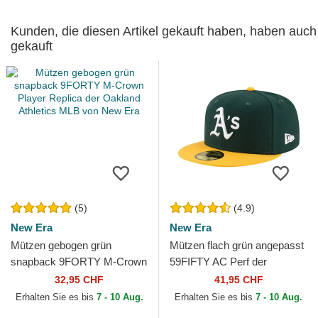
Kunden, die diesen Artikel gekauft haben, haben auch
gekauft
(5)
(4.9)
New Era
New Era
Mützen gebogen grün
Mützen flach grün angepasst
snapback 9FORTY M-Crown
59FIFTY AC Perf der
Player Replica der Oakland
Oakland Athletics MLB von
32,95 CHF
41,95 CHF
Athletics MLB von New Era
New Era
Erhalten Sie es bis
7 - 10 Aug.
Erhalten Sie es bis
7 - 10 Aug.