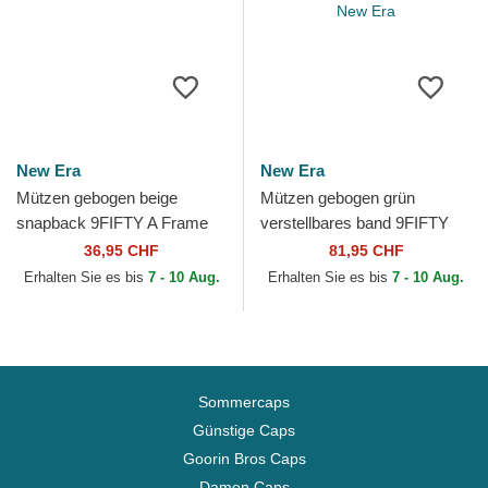
New Era
New Era
Mützen gebogen beige
Mützen gebogen grün
snapback 9FIFTY A Frame
verstellbares band 9FIFTY
Classic der Oakland Athletics
Retro Crown Heritage Series
36,95 CHF
81,95 CHF
MLB von New Era
der Oakland Athletics...
Erhalten Sie es bis
7 - 10 Aug.
Erhalten Sie es bis
7 - 10 Aug.
Sommercaps
Günstige Caps
Goorin Bros Caps
Damen Caps