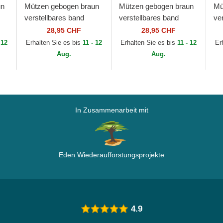
un
Mützen gebogen braun
Mützen gebogen braun
Mü
verstellbares band
verstellbares band
ve
9FORTY League
9FORTY Outline der
9F
28,95 CHF
28,95 CHF
rk
Essential der New York
New York Yankees
Es
 12
Erhalten Sie es bis
11 - 12
Erhalten Sie es bis
11 - 12
Er
ew
Yankees MLB von New
MLB von New Era
Ya
Aug.
Aug.
Era
Er
In Zusammenarbeit mit
Eden Wiederaufforstungsprojekte
4.9