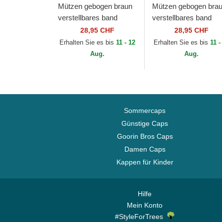
Mützen gebogen braun
Mützen gebogen bra
verstellbares band
verstellbares band
9FORTY League
9FORTY League
28,95 CHF
28,95 CHF
Essential der New York
Essential der New Yo
Erhalten Sie es bis
11 - 12
Erhalten Sie es bis
11 -
Yankees MLB von New
Yankees MLB von N
Aug.
Aug.
Era
Era
Sommercaps
Günstige Caps
Goorin Bros Caps
Damen Caps
Kappen für Kinder
Hilfe
Mein Konto
#StyleForTrees