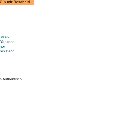
Gib mir Bescheid
ützen
 Yankees
ner
ares Band
% Authentisch