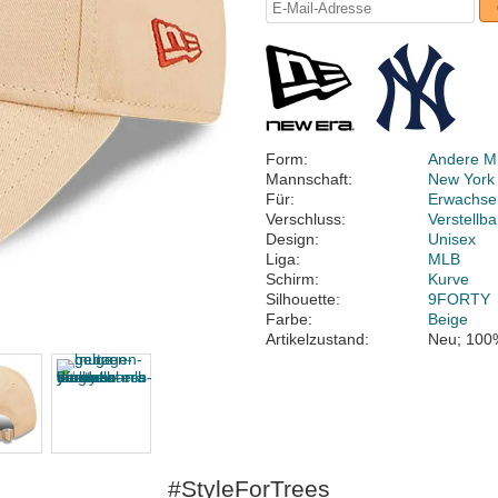
Form:
Andere M
Mannschaft:
New York
Für:
Erwachse
Verschluss:
Verstellb
Design:
Unisex
Liga:
MLB
Schirm:
Kurve
Silhouette:
9FORTY
Farbe:
Beige
Artikelzustand:
Neu; 100
#StyleForTrees