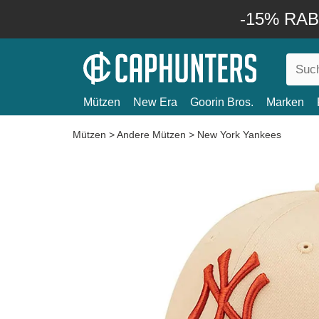
-15% RABA
Mützen
New Era
Goorin Bros.
Marken
Mützen
>
Andere Mützen
>
New York Yankees