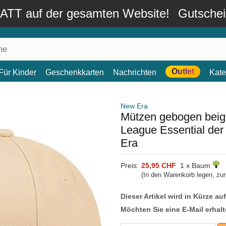
TT auf der gesamten Website!
Gutsche
Outlet
Für Kinder
Geschenkkarten
Nachrichten
Kate
New Era
Mützen gebogen beig
League Essential de
Era
Preis:
25,95 CHF
1 x Baum
(In den Warenkorb legen, zu
Dieser Artikel wird in Kürze au
Möchten Sie eine E-Mail erhalt