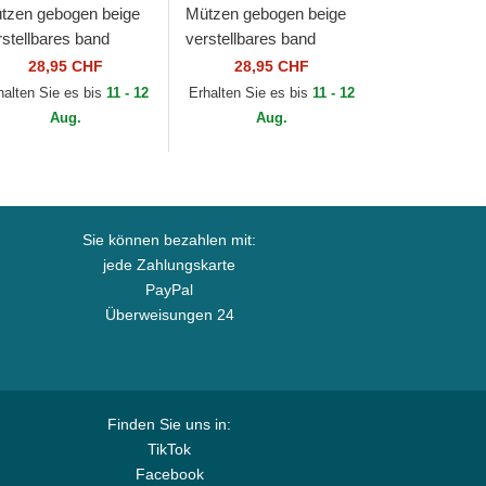
tzen gebogen beige
Mützen gebogen beige
rstellbares band
verstellbares band
ORTY League
9FORTY League
28,95 CHF
28,95 CHF
sential der New York
Essential Poly der New
halten Sie es bis
11 - 12
Erhalten Sie es bis
11 - 12
nkees MLB von New
York Yankees MLB
Aug.
Aug.
a
von...
Sie können bezahlen mit:
jede Zahlungskarte
PayPal
Überweisungen 24
Finden Sie uns in:
TikTok
Facebook