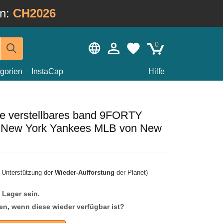
in:
CH2026
0
gorien
InstaCap
Hilfe
e verstellbares band 9FORTY
r New York Yankees MLB von New
r Unterstützung der
Wieder-Aufforstung
der Planet)
f Lager sein.
en, wenn diese wieder verfügbar ist?