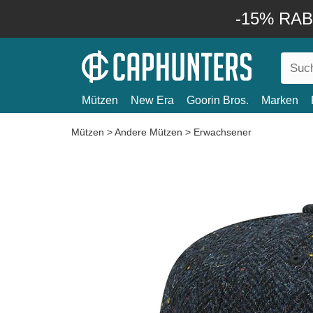
-15% RABA
Mützen
New Era
Goorin Bros.
Marken
Mützen
>
Andere Mützen
>
Erwachsener