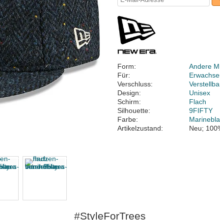
Form:
Andere M
Für:
Erwachse
Verschluss:
Verstellb
Design:
Unisex
Schirm:
Flach
Silhouette:
9FIFTY
Farbe:
Marinebl
Artikelzustand:
Neu; 100
#StyleForTrees