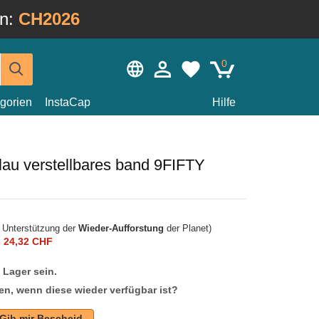
in:
CH2026
0
gorien
InstaCap
Hilfe
lau verstellbares band 9FIFTY
r Unterstützung der
Wieder-Aufforstung
der Planet)
n
24,32 CHF
f Lager sein.
en, wenn diese wieder verfügbar ist?
Gib mir Bescheid