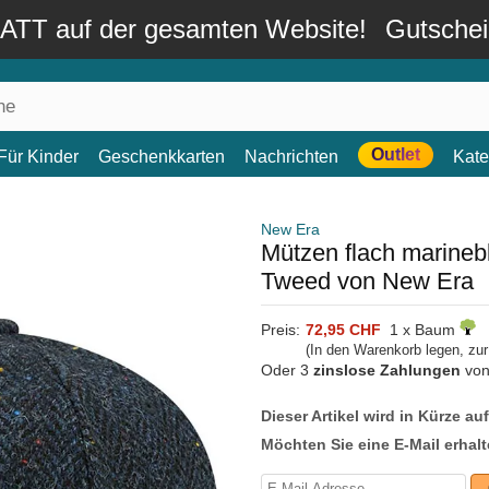
TT auf der gesamten Website!
Gutsche
Outlet
Für Kinder
Geschenkkarten
Nachrichten
Kate
New Era
Mützen flach marineb
Tweed von New Era
Preis:
72,95 CHF
1 x Baum
(In den Warenkorb legen, zu
Oder 3
zinslose Zahlungen
vo
Dieser Artikel wird in Kürze au
Möchten Sie eine E-Mail erhalt