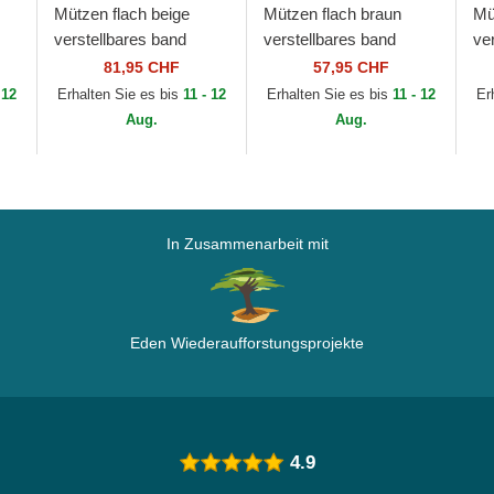
Mützen flach beige
Mützen flach braun
Mü
verstellbares band
verstellbares band
ve
9FIFTY Retro Crown
9FIFTY Retro Crown
9F
81,95 CHF
57,95 CHF
ew
Heritage der New York
Wool Pinstripe der
Wo
 12
Erhalten Sie es bis
11 - 12
Erhalten Sie es bis
11 - 12
Er
Yankees MLB von...
Atlanta Braves MLB...
De
Aug.
Aug.
In Zusammenarbeit mit
Eden Wiederaufforstungsprojekte
4.9