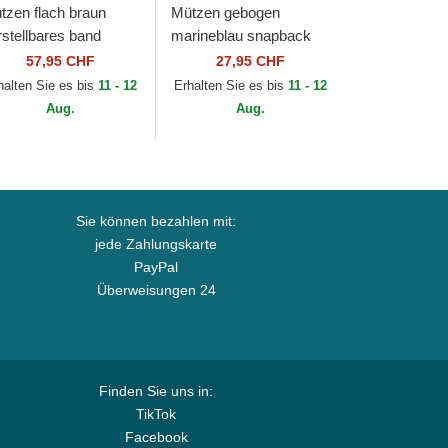
tzen flach braun
Mützen gebogen
rstellbares band
marineblau snapback
IFTY Retro Crown
der New York Yankees
57,95 CHF
27,95 CHF
ol Pinstripe der
MLB von 47 Brand
halten Sie es bis
11 - 12
Erhalten Sie es bis
11 - 12
troit Tigers MLB...
Aug.
Aug.
Sie können bezahlen mit:
jede Zahlungskarte
PayPal
Überweisungen 24
Finden Sie uns in:
TikTok
Facebook