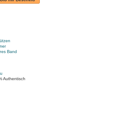
ützen
ner
ares Band
au
% Authentisch