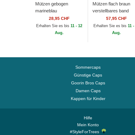
Mützen gebogen
Mützen flach braun
marineblau
verstellbares band
verstellbares band
9FIFTY Retro Crown
28,95 CHF
57,95 CHF
9FORTY Outline der
Wool Pinstripe der N
Erhalten Sie es bis
11 - 12
Erhalten Sie es bis
11 -
New York Yankees
York Yankees MLB...
Aug.
Aug.
MLB von New Era
Sommercaps
Günstige Caps
Goorin Bros Caps
Damen Caps
Kappen für Kinder
Hilfe
Mein Konto
#StyleForTrees