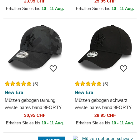
9FORTY League Essential
Clean der New York Yankees
23,95 CHF
25,95 CHF
der New York Yankees...
MLB von New Era
Erhalten Sie es bis
10 - 11 Aug.
Erhalten Sie es bis
10 - 11 Aug.
(5)
(5)
New Era
New Era
Mützen gebogen tarnung
Mützen gebogen schwarz
verstellbares band 9FORTY
verstellbares band 9FORTY
League Essential der New
Essential der New York
30,95 CHF
28,95 CHF
York Yankees MLB von...
Yankees MLB von New Era
Erhalten Sie es bis
10 - 11 Aug.
Erhalten Sie es bis
10 - 11 Aug.