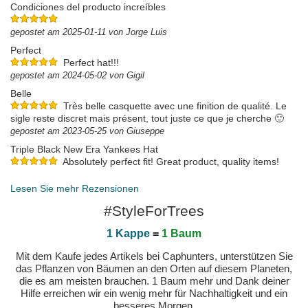
Condiciones del producto increíbles
gepostet am 2025-01-11 von Jorge Luis
Perfect
Perfect hat!!!
gepostet am 2024-05-02 von Gigil
Belle
Très belle casquette avec une finition de qualité. Le
sigle reste discret mais présent, tout juste ce que je cherche 🙂
gepostet am 2023-05-25 von Giuseppe
Triple Black New Era Yankees Hat
Absolutely perfect fit! Great product, quality items!
Love it! Will definitely be ordering from you guys again!!
gepostet am 2023-05-20 von Alexa
Lesen Sie mehr Rezensionen
#StyleForTrees
1 Kappe
=
1 Baum
Mit dem Kaufe jedes Artikels bei Caphunters, unterstützen Sie
das Pflanzen von Bäumen an den Orten auf diesem Planeten,
die es am meisten brauchen. 1 Baum mehr und Dank deiner
Hilfe erreichen wir ein wenig mehr für Nachhaltigkeit und ein
besseres Morgen.