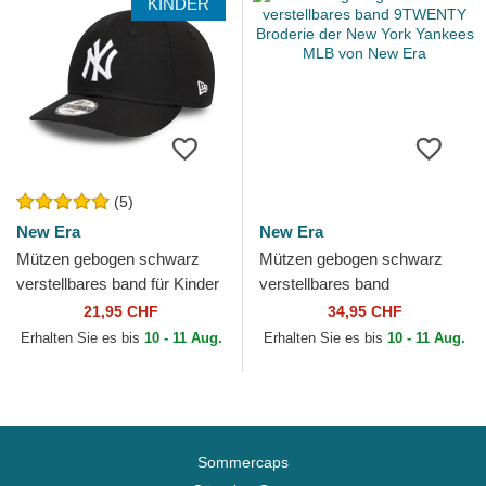
KINDER
(5)
New Era
New Era
Mützen gebogen schwarz
Mützen gebogen schwarz
verstellbares band für Kinder
verstellbares band
9FORTY League Essential
9TWENTY Broderie der New
21,95 CHF
34,95 CHF
der New York Yankees...
York Yankees MLB von New
Erhalten Sie es bis
10 - 11 Aug.
Erhalten Sie es bis
10 - 11 Aug.
Era
Sommercaps