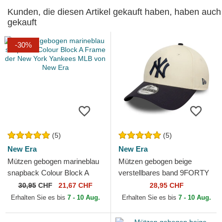
Kunden, die diesen Artikel gekauft haben, haben auch
gekauft
-30%
(5)
(5)
New Era
New Era
Mützen gebogen marineblau
Mützen gebogen beige
snapback Colour Block A
verstellbares band 9FORTY
Frame der New York
Colour Block der New York
30,95
CHF
21,67 CHF
28,95 CHF
Yankees MLB von New Era
Yankees MLB von New Era
Erhalten Sie es bis
7 - 10 Aug.
Erhalten Sie es bis
7 - 10 Aug.