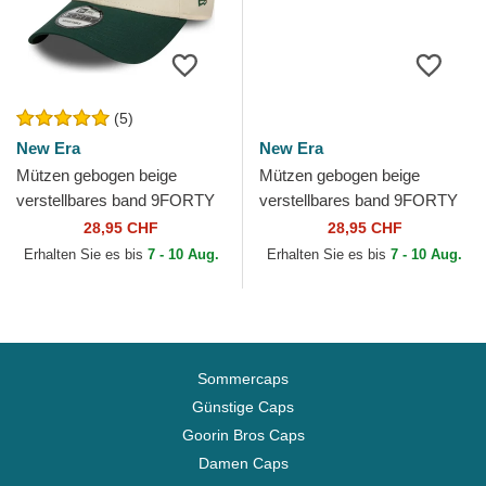
(5)
New Era
New Era
Mützen gebogen beige
Mützen gebogen beige
verstellbares band 9FORTY
verstellbares band 9FORTY
Colour Block der Oakland
Colour Block der Los Angeles
28,95 CHF
28,95 CHF
Athletics MLB von New Era
Dodgers MLB von New Era
Erhalten Sie es bis
7 - 10 Aug.
Erhalten Sie es bis
7 - 10 Aug.
Sommercaps
Günstige Caps
Goorin Bros Caps
Damen Caps