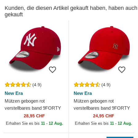
Kunden, die diesen Artikel gekauft haben, haben auch
gekauft
(4.9)
(4.9)
New Era
New Era
Mützen gebogen rot
Mützen gebogen rot
verstellbares band 9FORTY
verstellbares band 9FORTY
Essential der New York
Flawless der New York
28,95 CHF
24,95 CHF
Yankees MLB von New Era
Yankees MLB von New Era
Erhalten Sie es bis
11 - 12 Aug.
Erhalten Sie es bis
11 - 12 Aug.