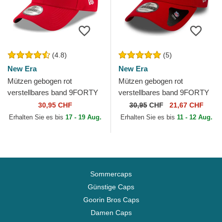
(4.8)
(5)
New Era
New Era
Mützen gebogen rot
Mützen gebogen rot
verstellbares band 9FORTY
verstellbares band 9FORTY
The League der Cincinnati
The League der Kansas City
30,95 CHF
30,95
CHF
21,67 CHF
Reds MLB von New Era
Chiefs NFL von New Era
Erhalten Sie es bis
17 - 19 Aug.
Erhalten Sie es bis
11 - 12 Aug.
Sommercaps
Günstige Caps
Goorin Bros Caps
Damen Caps