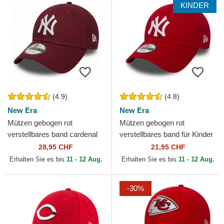
KINDER
(4.9)
(4.8)
New Era
New Era
Mützen gebogen rot
Mützen gebogen rot
verstellbares band cardenal
verstellbares band für Kinder
9FORTY Essential der New
9FORTY Essential der New
28,95 CHF
21,95 CHF
York Yankees MLB von New
York Yankees MLB von...
Erhalten Sie es bis
11 - 12 Aug.
Erhalten Sie es bis
11 - 12 Aug.
Era
-30%