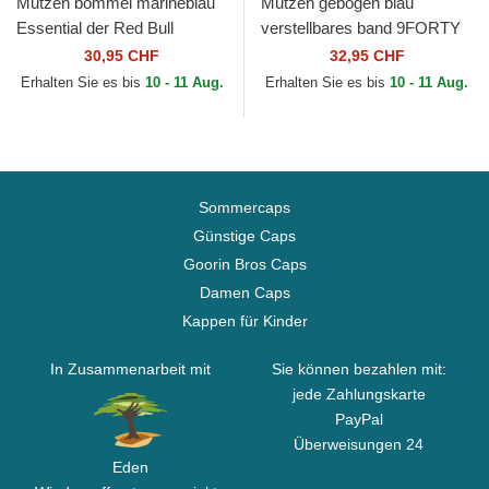
Mützen bommel marineblau
Mützen gebogen blau
Essential der Red Bull
verstellbares band 9FORTY
Racing Formula 1 von New
Flawless der Racing Bulls F1
30,95 CHF
32,95 CHF
Era
Team Formula 1 von New...
Erhalten Sie es bis
10 - 11 Aug.
Erhalten Sie es bis
10 - 11 Aug.
Sommercaps
Günstige Caps
Goorin Bros Caps
Damen Caps
Kappen für Kinder
In Zusammenarbeit mit
Sie können bezahlen mit:
jede Zahlungskarte
PayPal
Überweisungen 24
Eden