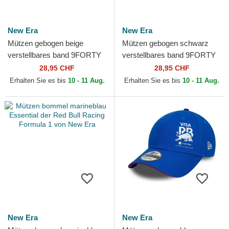
New Era
New Era
Mützen gebogen beige
Mützen gebogen schwarz
verstellbares band 9FORTY
verstellbares band 9FORTY
Seasonal der Racing Bulls F1
Seasonal der Racing Bulls F1
28,95 CHF
28,95 CHF
Team Formula 1 von...
Team Formula 1 von...
Erhalten Sie es bis
10 - 11 Aug.
Erhalten Sie es bis
10 - 11 Aug.
New Era
New Era