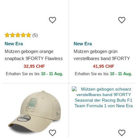
(5)
New Era
New Era
Mützen gebogen orange
Mützen gebogen grün
snapback 9FORTY Flawless
verstellbares band 9FORTY
der McLaren Racing Formula
REPREVE Wordmark der
32,95 CHF
41,95 CHF
1 von New Era
Red Bull Racing Formula 1
Erhalten Sie es bis
10 - 11 Aug.
Erhalten Sie es bis
10 - 11 Aug.
von...