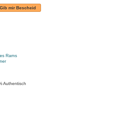
Gib mir Bescheid
les Rams
ner
% Authentisch