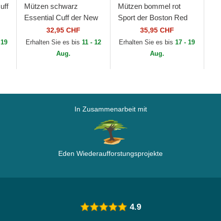
uff
Mützen schwarz
Mützen bommel rot
Essential Cuff der New
Sport der Boston Red
York Yankees MLB von
Sox MLB von New Era
32,95 CHF
35,95 CHF
New Era
 19
Erhalten Sie es bis
11 - 12
Erhalten Sie es bis
17 - 19
Aug.
Aug.
In Zusammenarbeit mit
Eden Wiederaufforstungsprojekte
4.9