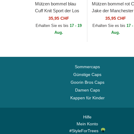
Mützen bommel blau
Mützen bommel rot C
Cuff Knit Sport der Los
Jake der Manchester
Angeles Dodgers MLB
United Football Club
35,95 CHF
35,95 CHF
von New Era
Premier League von
Erhalten Sie es bis
17 - 19
Erhalten Sie es bis
17 -
New Era
Aug.
Aug.
Sommercaps
Günstige Caps
Goorin Bros Caps
Damen Caps
Kappen für Kinder
Hilfe
Mein Konto
#StyleForTrees