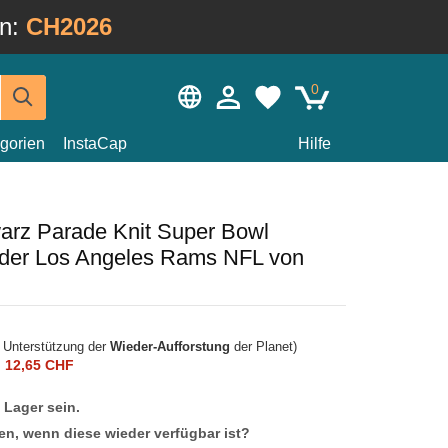
in:
CH2026
0
gorien
InstaCap
Hilfe
rz Parade Knit Super Bowl
der Los Angeles Rams NFL von
r Unterstützung der
Wieder-Aufforstung
der Planet)
n
12,65 CHF
f Lager sein.
en, wenn diese wieder verfügbar ist?