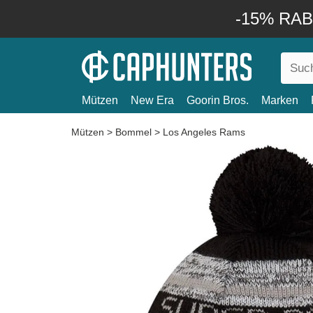
-15% RABA
Mützen
New Era
Goorin Bros.
Marken
Mützen
>
Bommel
>
Los Angeles Rams