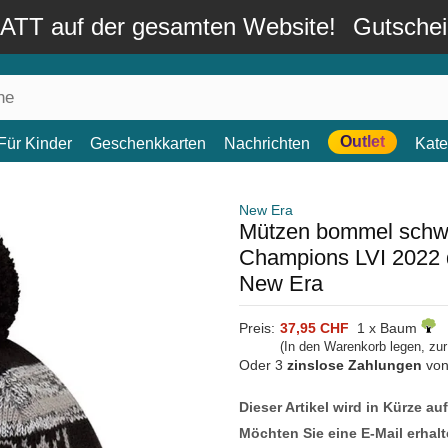
TT auf der gesamten Website!
Gutsche
Outlet
Für Kinder
Geschenkkarten
Nachrichten
Kate
New Era
Mützen bommel schwa
Champions LVI 2022 
New Era
Preis:
37,95 CHF
1 x Baum
(In den Warenkorb legen, zu
Oder 3
zinslose Zahlungen
vo
Dieser Artikel wird in Kürze au
Möchten Sie eine E-Mail erhalt