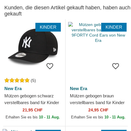
Kunden, die diesen Artikel gekauft haben, haben auch
gekauft
KINDER
KINDER
(5)
New Era
New Era
Mützen gebogen schwarz
Mützen gebogen braun
verstellbares band für Kinder
verstellbares band für Kinder
9FORTY League Essential
9FORTY Cord Ears von New
21,95 CHF
24,95 CHF
der New York Yankees...
Era
Erhalten Sie es bis
10 - 11 Aug.
Erhalten Sie es bis
10 - 11 Aug.