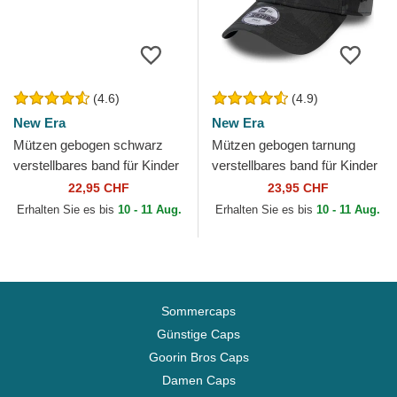
(4.6)
(4.9)
New Era
New Era
Mützen gebogen schwarz
Mützen gebogen tarnung
verstellbares band für Kinder
verstellbares band für Kinder
9FORTY League Essential
9FORTY League Essential
22,95 CHF
23,95 CHF
der New York Yankees...
der New York Yankees...
Erhalten Sie es bis
10 - 11 Aug.
Erhalten Sie es bis
10 - 11 Aug.
Sommercaps
Günstige Caps
Goorin Bros Caps
Damen Caps