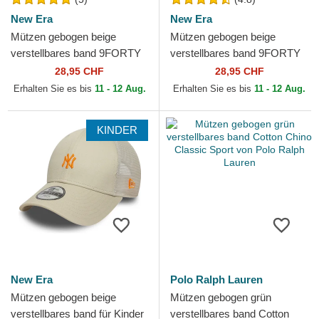
New Era
New Era
Mützen gebogen beige
Mützen gebogen beige
verstellbares band 9FORTY
verstellbares band 9FORTY
League Essential der New
League Essential Poly der
28,95 CHF
28,95 CHF
York Yankees MLB von New
New York Yankees MLB
Erhalten Sie es bis
11 - 12 Aug.
Erhalten Sie es bis
11 - 12 Aug.
Era
von...
KINDER
New Era
Polo Ralph Lauren
Mützen gebogen beige
Mützen gebogen grün
verstellbares band für Kinder
verstellbares band Cotton