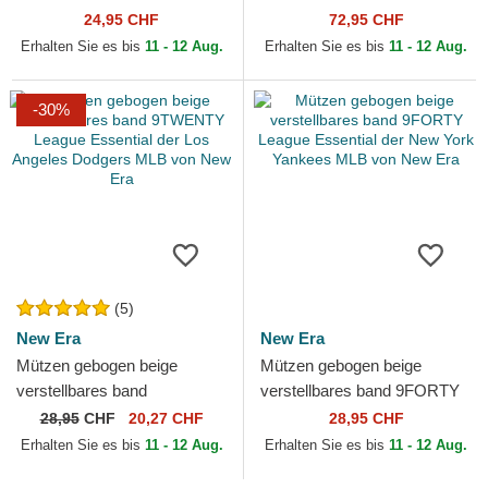
9FORTY Homefield der New
Chino Classic Sport von Polo
24,95 CHF
72,95 CHF
York Yankees MLB von...
Ralph Lauren
Erhalten Sie es bis
11 - 12 Aug.
Erhalten Sie es bis
11 - 12 Aug.
-30%
(5)
New Era
New Era
Mützen gebogen beige
Mützen gebogen beige
verstellbares band
verstellbares band 9FORTY
9TWENTY League Essential
League Essential der New
28,95
CHF
20,27 CHF
28,95 CHF
der Los Angeles Dodgers
York Yankees MLB von New
Erhalten Sie es bis
11 - 12 Aug.
Erhalten Sie es bis
11 - 12 Aug.
MLB von...
Era