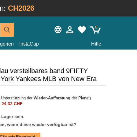
in:
CH2026
0
gorien
InstaCap
Hilfe
lau verstellbares band 9FIFTY
 York Yankees MLB von New Era
r Unterstützung der
Wieder-Aufforstung
der Planet)
n
24,32 CHF
f Lager sein.
en, wenn diese wieder verfügbar ist?
Gib mir Bescheid