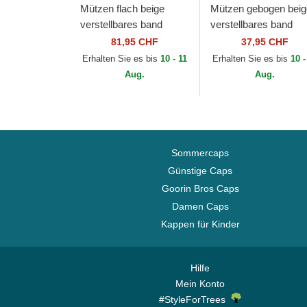
Mützen flach beige
Mützen gebogen beig
verstellbares band
verstellbares band
9FIFTY Retro Crown
9FORTY World Serie
81,95 CHF
37,95 CHF
Heritage der New York
der New York Yanke
Erhalten Sie es bis
10 - 11
Erhalten Sie es bis
10 -
Yankees MLB von...
MLB von New Era
Aug.
Aug.
Sommercaps
Günstige Caps
Goorin Bros Caps
Damen Caps
Kappen für Kinder
Hilfe
Mein Konto
#StyleForTrees