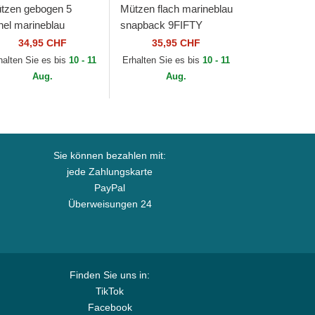
tzen gebogen 5
Mützen flach marineblau
nel marineblau
snapback 9FIFTY
rstellbares band
Essential der Atlanta
34,95 CHF
35,95 CHF
nner Colour Block
Braves MLB von New
halten Sie es bis
10 - 11
Erhalten Sie es bis
10 - 11
n New Era
Era
Aug.
Aug.
Sie können bezahlen mit:
jede Zahlungskarte
PayPal
Überweisungen 24
Finden Sie uns in:
TikTok
Facebook