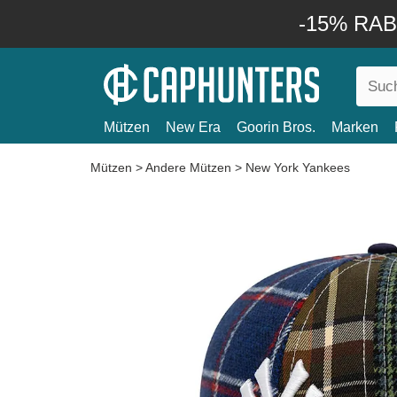
-15% RABA
Mützen
New Era
Goorin Bros.
Marken
Mützen
>
Andere Mützen
>
New York Yankees