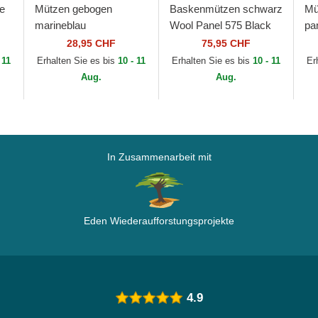
e
Mützen gebogen
Baskenmützen schwarz
Mü
marineblau
Wool Panel 575 Black
pa
s
verstellbares band
von Kangol
ve
28,95 CHF
75,95 CHF
es
9FORTY Outline der
Ru
 11
Erhalten Sie es bis
10 - 11
Erhalten Sie es bis
10 - 11
Er
New York Yankees
vo
Aug.
Aug.
MLB von New Era
In Zusammenarbeit mit
Eden Wiederaufforstungsprojekte
4.9