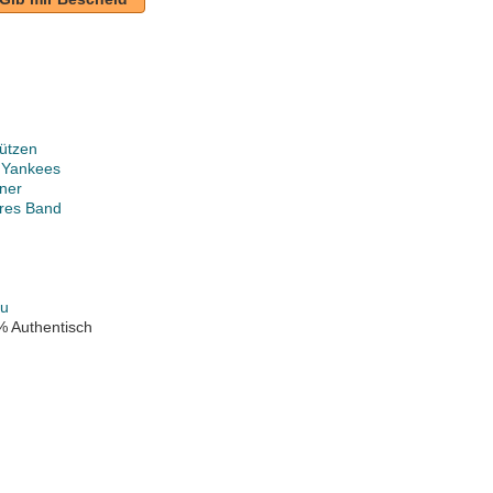
ützen
 Yankees
ner
ares Band
au
% Authentisch