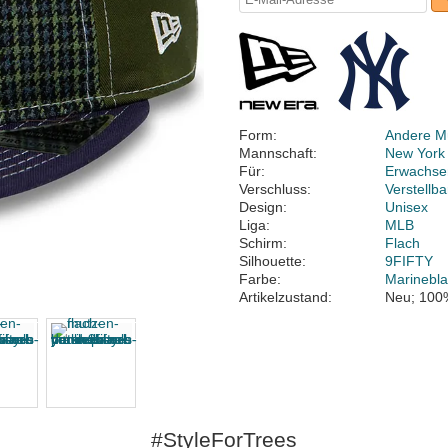
Form:
Andere M
Mannschaft:
New York
Für:
Erwachse
Verschluss:
Verstellb
Design:
Unisex
Liga:
MLB
Schirm:
Flach
Silhouette:
9FIFTY
Farbe:
Marinebl
Artikelzustand:
Neu; 100
#StyleForTrees