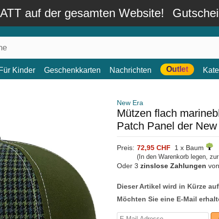
TT auf der gesamten Website!
Gutsche
Outlet
Für Kinder
Geschenkkarten
Nachrichten
Kate
New Era
Mützen flach marineb
Patch Panel der New
Preis:
72,95 CHF
1 x Baum
(In den Warenkorb legen, zu
Oder 3
zinslose Zahlungen
vo
Dieser Artikel wird in Kürze au
Möchten Sie eine E-Mail erhalt