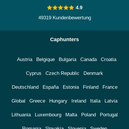
4.9
49319 Kundenbewertung
Caphunters
Austria
Belgique
Bulgaria
Canada
Croatia
Cyprus
Czech Republic
Denmark
Deutschland
España
Estonia
Finland
France
Global
Greece
Hungary
Ireland
Italia
Latvia
Lithuania
Luxembourg
Malta
Poland
Portugal
Romania
Slovakia
Slovenia
Sweden