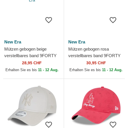
New Era
New Era
Mützen gebogen beige
Mützen gebogen rosa
verstellbares band 9FORTY
verstellbares band 9FORTY
League Essential der Los
Mini Cord der Los Angeles
28,95 CHF
30,95 CHF
Angeles Dodgers MLB von...
Dodgers MLB von New Era
Erhalten Sie es bis
11 - 12 Aug.
Erhalten Sie es bis
11 - 12 Aug.