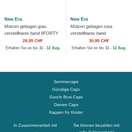
New Era
New Era
Mützen gebogen grau
Mützen gebogen rosa
verstellbares band 9FORTY
verstellbares band
Tonal der New York Yankees
9TWENTY Pattern Spring
28,95 CHF
30,95 CHF
MLB von New Era
Training Fan Pack 2025 der
Erhalten Sie es bis
11 - 12 Aug.
Erhalten Sie es bis
11 - 12 Aug.
Los...
Sommercaps
Günstige Caps
Goorin Bros Caps
Damen Caps
Kappen für Kinder
In Zusammenarbeit mit
Sie können bezahlen mit: