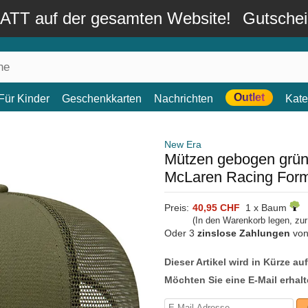
TT auf der gesamten Website!
Gutsche
Outlet
Für Kinder
Geschenkkarten
Nachrichten
Kate
New Era
Mützen gebogen grün
McLaren Racing Form
Preis:
40,95 CHF
1 x Baum
(In den Warenkorb legen, zu
Oder 3
zinslose Zahlungen
vo
Dieser Artikel wird in Kürze au
Möchten Sie eine E-Mail erhalt