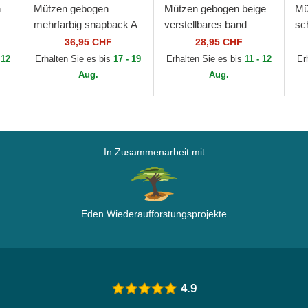
n
Mützen gebogen
Mützen gebogen beige
Mü
mehrfarbig snapback A
verstellbares band
sc
Frame Seasonal der
9FORTY Seasonal der
ba
36,95 CHF
28,95 CHF
ll
Red Bull Racing
Racing Bulls F1 Team
Se
 12
Erhalten Sie es bis
17 - 19
Erhalten Sie es bis
11 - 12
Er
...
Formula 1 von New Era
Formula 1 von...
Bu
Aug.
Aug.
1 v
In Zusammenarbeit mit
Eden Wiederaufforstungsprojekte
4.9