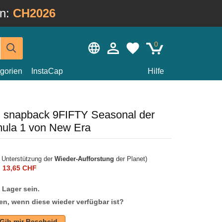
in:
CH2026
0
gorien
InstaCap
Hilfe
 snapback 9FIFTY Seasonal der
ula 1 von New Era
r Unterstützung der
Wieder-Aufforstung
der Planet)
n
13,65 CHF
f Lager sein.
en, wenn diese wieder verfügbar ist?
Gib mir Bescheid