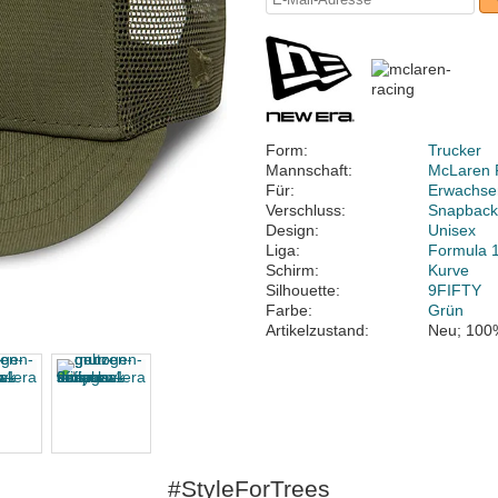
Form:
Trucker
Mannschaft:
McLaren 
Für:
Erwachse
Verschluss:
Snapbac
Design:
Unisex
Liga:
Formula 
Schirm:
Kurve
Silhouette:
9FIFTY
Farbe:
Grün
Artikelzustand:
Neu; 100
#StyleForTrees