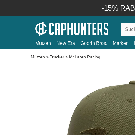
-15% RABA
Mützen
New Era
Goorin Bros.
Marken
Mützen
>
Trucker
>
McLaren Racing