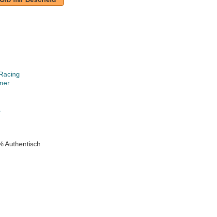
Racing
ner
k
1
% Authentisch