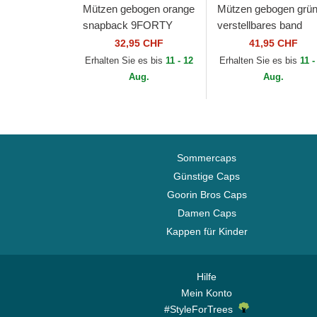
Mützen gebogen orange
Mützen gebogen grü
snapback 9FORTY
verstellbares band
Flawless der McLaren
9FORTY REPREVE
32,95 CHF
41,95 CHF
Racing Formula 1 von
Wordmark der Red Bu
Erhalten Sie es bis
11 - 12
Erhalten Sie es bis
11 -
New Era
Racing Formula 1 von
Aug.
Aug.
Sommercaps
Günstige Caps
Goorin Bros Caps
Damen Caps
Kappen für Kinder
Hilfe
Mein Konto
#StyleForTrees