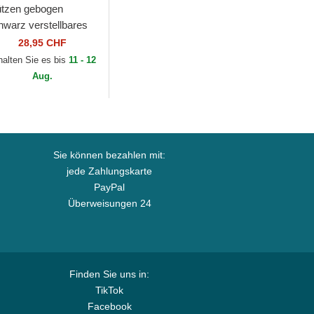
tzen gebogen
hwarz verstellbares
nd 9FORTY
28,95 CHF
asonal der Racing
halten Sie es bis
11 - 12
lls F1 Team Formula
Aug.
on...
Sie können bezahlen mit:
jede Zahlungskarte
PayPal
Überweisungen 24
Finden Sie uns in:
TikTok
Facebook