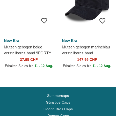
New Era
New Era
Mützen gebogen beige
Mützen gebogen marineblau
verstellbares band 9FORTY
verstellbares band
World Series der New York
9TWENTY Suede der New
37,95 CHF
147,95 CHF
Yankees MLB von New Era
York Yankees MLB von New
Erhalten Sie es bis
11 - 12 Aug.
Erhalten Sie es bis
11 - 12 Aug.
Era
Sommercaps
Günstige Caps
Goorin Bros Caps
Damen Caps