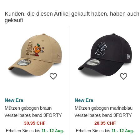
Kunden, die diesen Artikel gekauft haben, haben auch
gekauft
New Era
New Era
Mützen gebogen braun
Mützen gebogen marineblau
verstellbares band 9FORTY
verstellbares band 9FORTY
Tonal Icon der Los Angeles
Outline der New York
30,95 CHF
28,95 CHF
Dodgers MLB von New Era
Yankees MLB von New Era
Erhalten Sie es bis
11 - 12 Aug.
Erhalten Sie es bis
11 - 12 Aug.