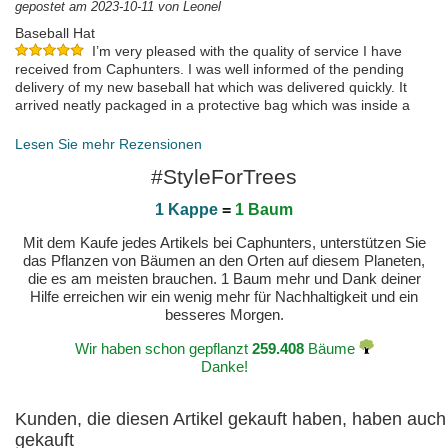
gepostet am 2023-10-11 von Leonel
Baseball Hat
I’m very pleased with the quality of service I have
received from Caphunters. I was well informed of the pending
delivery of my new baseball hat which was delivered quickly. It
arrived neatly packaged in a protective bag which was inside a
cardboard box. PS just loved the conformation massage of its
dispatch.
Lesen Sie mehr Rezensionen
gepostet am 2023-06-09 von Richard
#StyleForTrees
1 Kappe
=
1 Baum
Mit dem Kaufe jedes Artikels bei Caphunters, unterstützen Sie
das Pflanzen von Bäumen an den Orten auf diesem Planeten,
die es am meisten brauchen. 1 Baum mehr und Dank deiner
Hilfe erreichen wir ein wenig mehr für Nachhaltigkeit und ein
besseres Morgen.
Wir haben schon gepflanzt
259.408
Bäume
Danke!
Kunden, die diesen Artikel gekauft haben, haben auch
gekauft