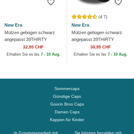
(4.7)
New Era
New Era
Mützen gebogen schwarz
Mützen gebogen schwarz
angepasst 39THIRTY
angepasst 39THIRTY
Evergreen Neo der New York
Essential der Los Angeles
32,95 CHF
30,95 CHF
Yankees MLB von New Era
Dodgers MLB von New Era
Erhalten Sie es bis
7 - 10 Aug.
Erhalten Sie es bis
7 - 10 Aug.
Sommercaps
Günstige Caps
Goorin Bros Caps
Damen Caps
Kappen für Kinder
In Zusammenarbeit mit
Sie können bezahlen mit: