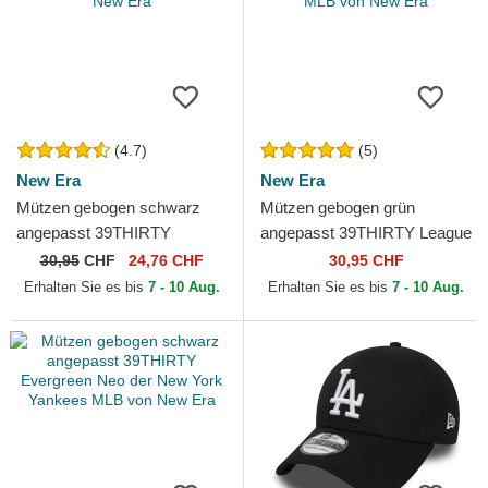
(4.7)
(5)
New Era
New Era
Mützen gebogen schwarz
Mützen gebogen grün
angepasst 39THIRTY
angepasst 39THIRTY League
Classic der New York
Essential der New York
30,95
CHF
24,76 CHF
30,95 CHF
Yankees MLB von New Era
Yankees MLB von New Era
Erhalten Sie es bis
7 - 10 Aug.
Erhalten Sie es bis
7 - 10 Aug.