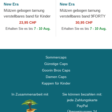
New Era
New Era
Mützen gebogen tarnung
Mützen gebogen tarnung
verstellbares band für Kinder
verstellbares band 9FORTY
9FORTY League Essential
League Essential der New
23,95 CHF
30,95 CHF
der New York Yankees...
York Yankees MLB von...
Erhalten Sie es bis
7 - 10 Aug.
Erhalten Sie es bis
7 - 10 Aug.
Sommercaps
Günstige Caps
Goorin Bros Caps
Damen Caps
Kappen für Kinder
In Zusammenarbeit mit
Sie können bezahlen mit:
jede Zahlungskarte
PayPal
Überweisungen 24