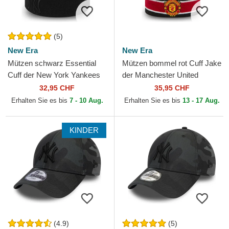
(5)
New Era
New Era
Mützen schwarz Essential
Mützen bommel rot Cuff Jake
Cuff der New York Yankees
der Manchester United
MLB von New Era
Football Club Premier League
32,95 CHF
35,95 CHF
von New Era
Erhalten Sie es bis
7 - 10 Aug.
Erhalten Sie es bis
13 - 17 Aug.
KINDER
(4.9)
(5)