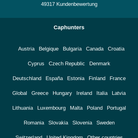
49317 Kundenbewertung
Caphunters
Austria
Belgique
Bulgaria
Canada
Croatia
Cyprus
Czech Republic
Denmark
Deutschland
España
Estonia
Finland
France
Global
Greece
Hungary
Ireland
Italia
Latvia
Lithuania
Luxembourg
Malta
Poland
Portugal
Romania
Slovakia
Slovenia
Sweden
Switzerland
United Kingdom
Other countries