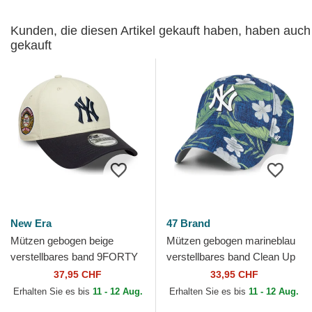
Kunden, die diesen Artikel gekauft haben, haben auch
gekauft
New Era
47 Brand
Mützen gebogen beige
Mützen gebogen marineblau
verstellbares band 9FORTY
verstellbares band Clean Up
World Series der New York
Beach Side der New York
37,95 CHF
33,95 CHF
Yankees MLB von New Era
Yankees MLB von 47...
Erhalten Sie es bis
11 - 12 Aug.
Erhalten Sie es bis
11 - 12 Aug.