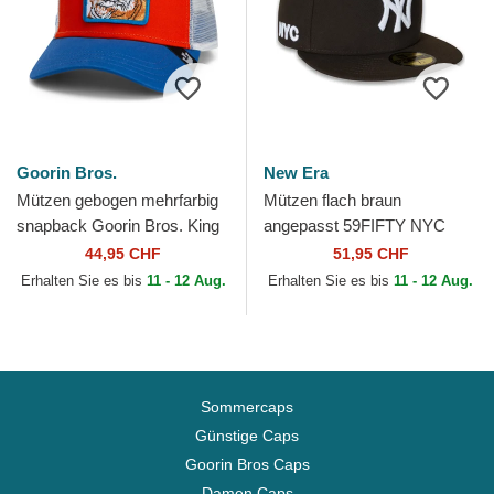
Goorin Bros.
New Era
Mützen gebogen mehrfarbig
Mützen flach braun
snapback Goorin Bros. King
angepasst 59FIFTY NYC
Team Tiger Original Recipe
Side der New York Yankees
44,95 CHF
51,95 CHF
Team Pride The...
MLB von New Era
Erhalten Sie es bis
11 - 12 Aug.
Erhalten Sie es bis
11 - 12 Aug.
Sommercaps
Günstige Caps
Goorin Bros Caps
Damen Caps