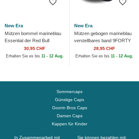
New Era
New Era
Mützen bommel marineblau
Mützen gebogen marineblau
Essential der Red Bull
verstellbares band 9FORTY
Racing Formula 1 von New
Outline der New York
30,95 CHF
28,95 CHF
Era
Yankees MLB von New Era
Erhalten Sie es bis
11 - 12 Aug.
Erhalten Sie es bis
11 - 12 Aug.
Sommercaps
Günstige Caps
Goorin Bros Caps
Damen Caps
Kappen für Kinder
In Zusammenarbeit mit
Sie können bezahlen mit: