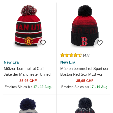
(4.5)
New Era
New Era
Mützen bommel rot Cuff
Mützen bommel rot Sport der
Jake der Manchester United
Boston Red Sox MLB von
Football Club Premier League
New Era
35,95 CHF
35,95 CHF
von New Era
Erhalten Sie es bis
17 - 19 Aug.
Erhalten Sie es bis
17 - 19 Aug.