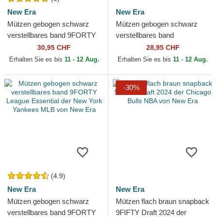
New Era
New Era
Mützen gebogen schwarz
Mützen gebogen schwarz
verstellbares band 9FORTY
verstellbares band
The League der Toronto
9TWENTY League Essential
30,95 CHF
28,95 CHF
Raptors NBA von New Era
der New York Yankees MLB
Erhalten Sie es bis
11 - 12 Aug.
Erhalten Sie es bis
11 - 12 Aug.
von...
-30%
(4.9)
New Era
New Era
Mützen gebogen schwarz
Mützen flach braun snapback
verstellbares band 9FORTY
9FIFTY Draft 2024 der