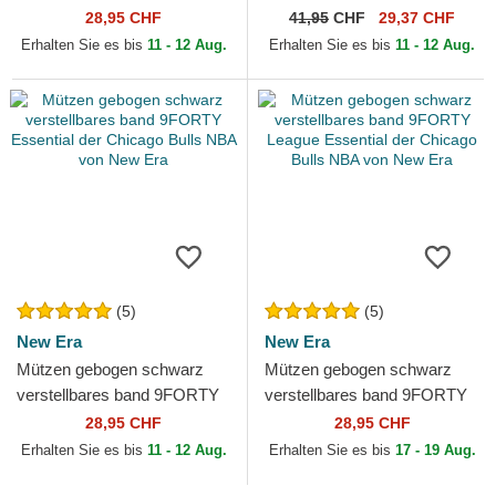
League Essential der New
Chicago Bulls NBA von New
28,95 CHF
41,95
CHF
29,37 CHF
York Yankees MLB von...
Era
Erhalten Sie es bis
11 - 12 Aug.
Erhalten Sie es bis
11 - 12 Aug.
(5)
(5)
New Era
New Era
Mützen gebogen schwarz
Mützen gebogen schwarz
verstellbares band 9FORTY
verstellbares band 9FORTY
Essential der Chicago Bulls
League Essential der
28,95 CHF
28,95 CHF
NBA von New Era
Chicago Bulls NBA von New
Erhalten Sie es bis
11 - 12 Aug.
Erhalten Sie es bis
17 - 19 Aug.
Era