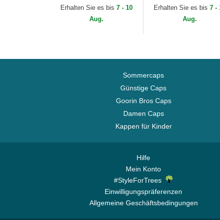
Frame der New York
New York Yankees
Erhalten Sie es bis
7 - 10
Erhalten Sie es bis
7 -
Yankees MLB von New
MLB von New Era
Aug.
Aug.
Era
Sommercaps
Günstige Caps
Goorin Bros Caps
Damen Caps
Kappen für Kinder
Hilfe
Mein Konto
#StyleForTrees
Einwilligungspräferenzen
Allgemeine Geschäftsbedingungen