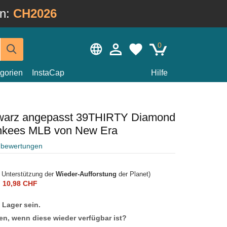
in:
CH2026
0
gorien
InstaCap
Hilfe
warz angepasst 39THIRTY Diamond
ankees MLB von New Era
nbewertungen
r Unterstützung der
Wieder-Aufforstung
der Planet)
n
10,98 CHF
f Lager sein.
en, wenn diese wieder verfügbar ist?