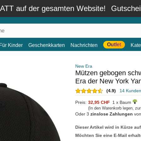
TT auf der gesamten Website!
Gutsche
Outlet
Für Kinder
Geschenkkarten
Nachrichten
Kate
New Era
Mützen gebogen sch
Era der New York Y
(4.9)
14 Kunde
Preis:
32,95 CHF
1 x Baum
(In den Warenkorb legen, zu
Oder 3
zinslose Zahlungen
vo
Dieser Artikel wird in Kürze au
Möchten Sie eine E-Mail erhalt