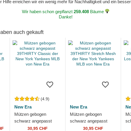
 Hilfe erreichen wir ein wenig mehr für Nachhaltigkeit und ein bess
Wir haben schon gepflanzt
259.408
Bäume
Danke!
 haben auch gekauft
(4.9)
New Era
New Era
Ne
Mützen gebogen
Mützen gebogen
Mü
schwarz angepasst
schwarz angepasst
sc
r
39THIRTY Classic der
39THIRTY Stretch
39
HF
30,95 CHF
30,95 CHF