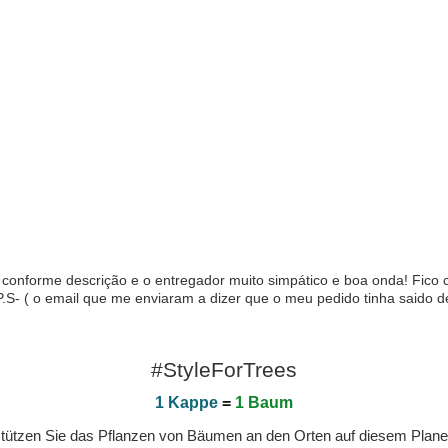
conforme descrição e o entregador muito simpático e boa onda! Fico c
) P.S- ( o email que me enviaram a dizer que o meu pedido tinha saido 
#StyleForTrees
1 Kappe
=
1 Baum
erstützen Sie das Pflanzen von Bäumen an den Orten auf diesem Plan