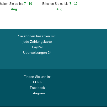
s Angeles Dodgers
Los Angeles Dodgers
halten Sie es bis
7 - 10
Erhalten Sie es bis
7 - 10
B von New Era
MLB von New Era
Aug.
Aug.
Sie können bezahlen mit:
jede Zahlungskarte
PayPal
Überweisungen 24
Finden Sie uns in:
TikTok
Facebook
Instagram