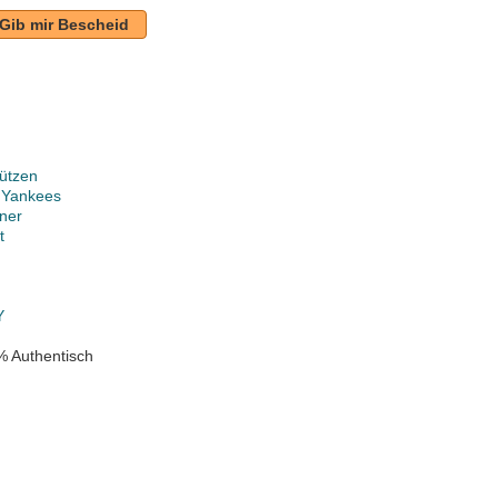
Gib mir Bescheid
ützen
 Yankees
ner
t
Y
% Authentisch