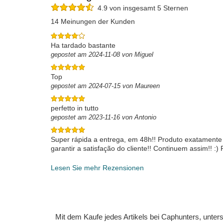
4.9 von insgesamt 5 Sternen
14 Meinungen der Kunden
Ha tardado bastante
gepostet am 2024-11-08 von Miguel
Top
gepostet am 2024-07-15 von Maureen
perfetto in tutto
gepostet am 2023-11-16 von Antonio
Super rápida a entrega, em 48h!! Produto exatamente 
garantir a satisfação do cliente!! Continuem assim!! :
bom!! Obrigado!!!!!
gepostet am 2023-08-23 von Paulo
Lesen Sie mehr Rezensionen
Mit dem Kaufe jedes Artikels bei Caphunters, unt