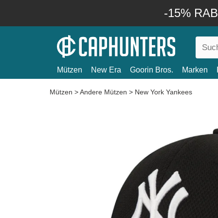
-15% RABA
Mützen
New Era
Goorin Bros.
Marken
Mützen
>
Andere Mützen
>
New York Yankees