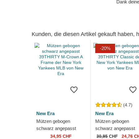
Dank deiner
Kunden, die diesen Artikel gekauft haben,
-20%
(4.7)
New Era
New Era
Mützen gebogen
Mützen gebogen
schwarz angepasst
schwarz angepasst
39THIRTY M-Crown A
39THIRTY Classic de
34,95 CHF
30,95
CHF
24,76 C