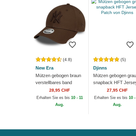
(4.8)
(5)
New Era
Djinns
Mützen gebogen braun
Mützen gebogen gra
verstellbares band
snapback HFT Jerse
9FORTY League
Patch von Djinns
28,95 CHF
27,95 CHF
Essential der New York
Erhalten Sie es bis
10 - 11
Erhalten Sie es bis
10 -
Yankees MLB von New
Aug.
Aug.
Era