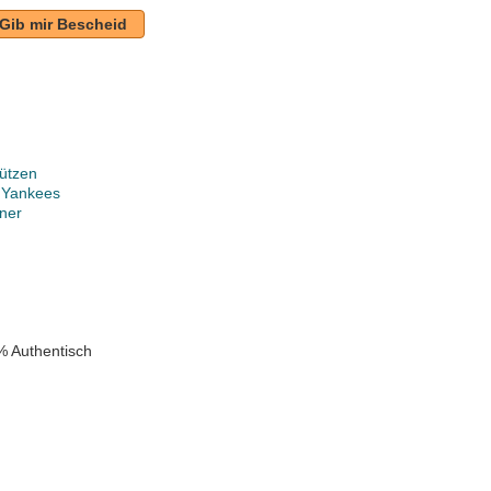
Gib mir Bescheid
ützen
 Yankees
ner
k
% Authentisch