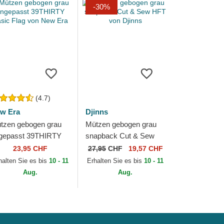
-30%
(4.7)
w Era
Djinns
tzen gebogen grau
Mützen gebogen grau
gepasst 39THIRTY
snapback Cut & Sew
sic Flag von New Era
HFT von Djinns
23,95 CHF
27,95
CHF
19,57 CHF
halten Sie es bis
10 - 11
Erhalten Sie es bis
10 - 11
Aug.
Aug.