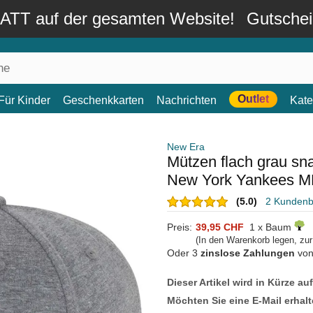
TT auf der gesamten Website!
Gutsche
Outlet
Für Kinder
Geschenkkarten
Nachrichten
Kate
New Era
Mützen flach grau s
New York Yankees M
(5.0)
2 Kunden
Preis:
39,95 CHF
1 x Baum
(In den Warenkorb legen, zu
Oder 3
zinslose Zahlungen
vo
Dieser Artikel wird in Kürze au
Möchten Sie eine E-Mail erhalt