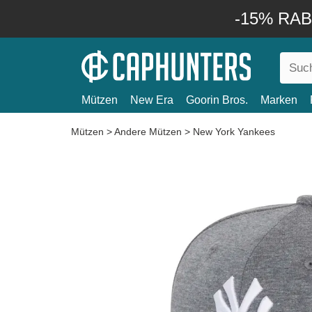
-15% RABA
Mützen
New Era
Goorin Bros.
Marken
Mützen
>
Andere Mützen
>
New York Yankees