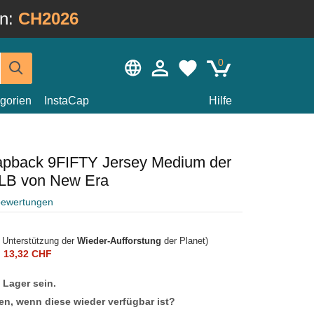
in:
CH2026
0
gorien
InstaCap
Hilfe
napback 9FIFTY Jersey Medium der
LB von New Era
bewertungen
r Unterstützung der
Wieder-Aufforstung
der Planet)
n
13,32 CHF
f Lager sein.
en, wenn diese wieder verfügbar ist?