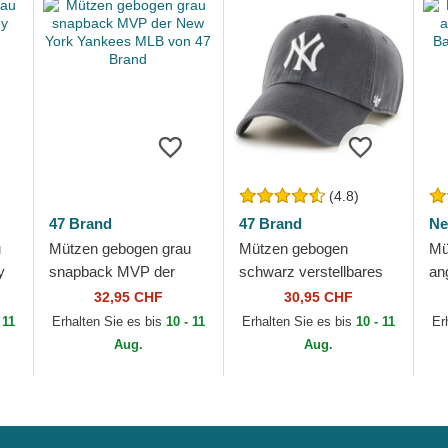
(4.8)
47 Brand
47 Brand
Ne
u
Mützen gebogen grau
Mützen gebogen
Mü
y
snapback MVP der
schwarz verstellbares
an
New York Yankees
band der New York
Ba
32,95 CHF
30,95 CHF
MLB von 47 Brand
Yankees MLB von 47
 11
Erhalten Sie es bis
10 - 11
Erhalten Sie es bis
10 - 11
Er
Brand
Aug.
Aug.