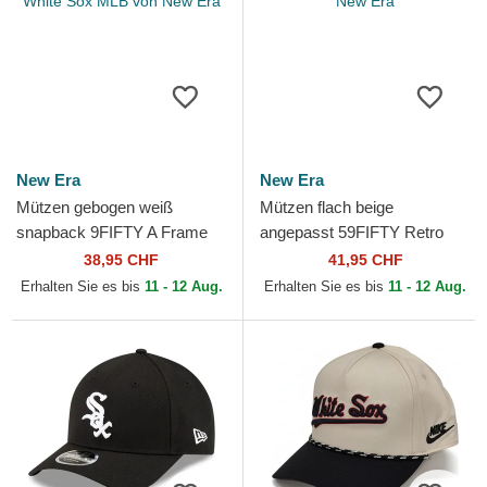
New Era
New Era
Mützen gebogen weiß
Mützen flach beige
snapback 9FIFTY A Frame
angepasst 59FIFTY Retro
Satin Pinstripe der Chicago
Crown Linen der Chicago
38,95 CHF
41,95 CHF
White Sox MLB von New Era
White Sox MLB von New Era
Erhalten Sie es bis
11 - 12 Aug.
Erhalten Sie es bis
11 - 12 Aug.