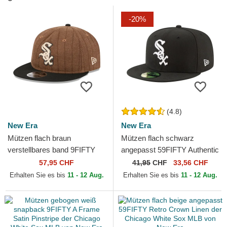
-20%
(4.8)
New Era
New Era
Mützen flach braun
Mützen flach schwarz
verstellbares band 9FIFTY
angepasst 59FIFTY Authentic
Retro Crown Wool Pinstripe
On Field Game der Chicago
57,95 CHF
41,95
CHF
33,56 CHF
der Chicago White Sox
White Sox MLB von New Era
Erhalten Sie es bis
11 - 12 Aug.
Erhalten Sie es bis
11 - 12 Aug.
MLB...