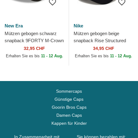
New Era
Nike
Mützen gebogen schwarz
Mützen gebogen beige
snapback 9FORTY M-Crown
snapback Rise Structured
Player Replica der Chicago
der Chicago White Sox MLB
32,95 CHF
34,95 CHF
White Sox MLB von New Era
von Nike
Erhalten Sie es bis
11 - 12 Aug.
Erhalten Sie es bis
11 - 12 Aug.
Sommercaps
Günstige Caps
Goorin Bros Caps
Damen Caps
Kappen für Kinder
In Zusammenarbeit mit
Sie können bezahlen mit: