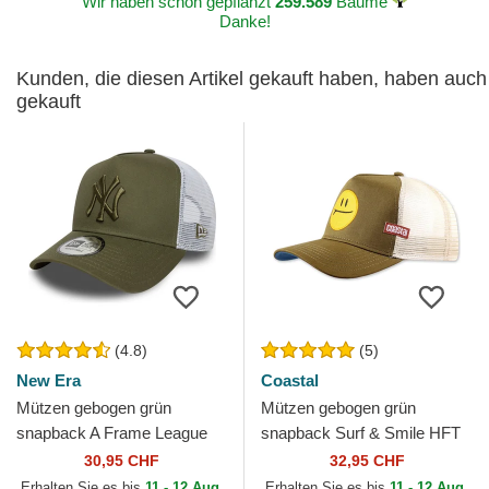
Wir haben schon gepflanzt
259.589
Bäume
Danke!
Kunden, die diesen Artikel gekauft haben, haben auch
gekauft
(4.8)
(5)
New Era
Coastal
Mützen gebogen grün
Mützen gebogen grün
snapback A Frame League
snapback Surf & Smile HFT
Essential der New York
von Coastal
30,95 CHF
32,95 CHF
Yankees MLB von New Era
Erhalten Sie es bis
11 - 12 Aug.
Erhalten Sie es bis
11 - 12 Aug.