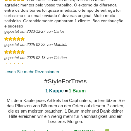
agradecimentos pelo vosso trabalho. O extorno da diferenca
entre os dois bones foi quase imediata, o tempo de entrega foi
curtissimo e o email enviado é deveras original. Muito muito
satisfeito. Garantidamente ganharam 1 cliente. Boa continuação
e sucesso
gepostet am 2023-12-27 von Carlos
gepostet am 2025-02-22 von Mafalda
gepostet am 2025-02-13 von Cristian
gepostet am 2023-12-28 von HECTOR
Lesen Sie mehr Rezensionen
#StyleForTrees
1 Kappe
=
1 Baum
Mit dem Kaufe jedes Artikels bei Caphunters, unterstützen Sie
das Pflanzen von Bäumen an den Orten auf diesem Planeten,
die es am meisten brauchen. 1 Baum mehr und Dank deiner
Hilfe erreichen wir ein wenig mehr für Nachhaltigkeit und ein
besseres Morgen.