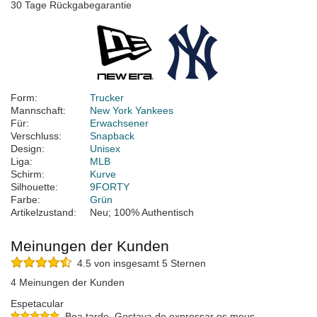
30 Tage Rückgabegarantie
Form:
Trucker
Mannschaft:
New York Yankees
Für:
Erwachsener
Verschluss:
Snapback
Design:
Unisex
Liga:
MLB
Schirm:
Kurve
Silhouette:
9FORTY
Farbe:
Grün
Artikelzustand:
Neu; 100% Authentisch
Meinungen der Kunden
4.5 von insgesamt 5 Sternen
4 Meinungen der Kunden
Espetacular
Boa tarde. Gostava de expressar os meus