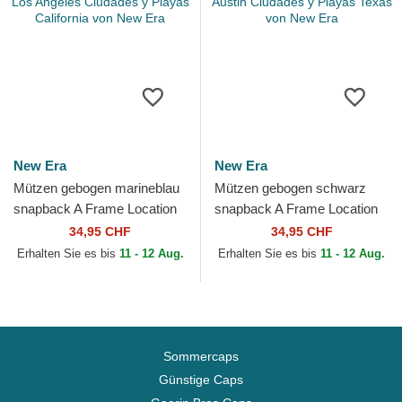
New Era
New Era
Mützen gebogen marineblau
Mützen gebogen schwarz
snapback A Frame Location
snapback A Frame Location
der Los Angeles Ciudades y
der Austin Ciudades y Playas
34,95 CHF
34,95 CHF
Playas California...
Texas von New Era
Erhalten Sie es bis
11 - 12 Aug.
Erhalten Sie es bis
11 - 12 Aug.
Sommercaps
Günstige Caps