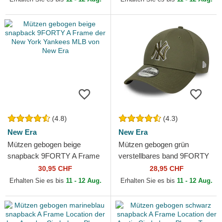
(4.8)
(4.3)
New Era
New Era
Mützen gebogen beige
Mützen gebogen grün
snapback 9FORTY A Frame
verstellbares band 9FORTY
der New York Yankees MLB
Outline der New York
30,95 CHF
28,95 CHF
von New Era
Yankees MLB von New Era
Erhalten Sie es bis
11 - 12 Aug.
Erhalten Sie es bis
11 - 12 Aug.