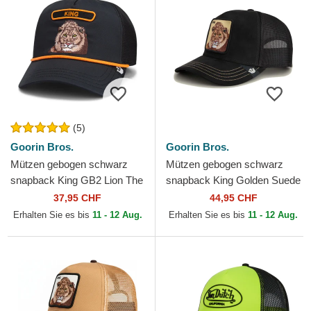
(5)
Goorin Bros.
Goorin Bros.
Mützen gebogen schwarz
Mützen gebogen schwarz
snapback King GB2 Lion The
snapback King Golden Suede
Rocker The Farm Goorin
The Farm Goorin Bros.
37,95 CHF
44,95 CHF
Bros.
Erhalten Sie es bis
11 - 12 Aug.
Erhalten Sie es bis
11 - 12 Aug.