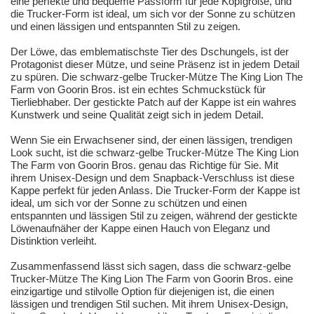
eine perfekte und bequeme Passform für jede Kopfgröße, und
die Trucker-Form ist ideal, um sich vor der Sonne zu schützen
und einen lässigen und entspannten Stil zu zeigen.
Der Löwe, das emblematischste Tier des Dschungels, ist der
Protagonist dieser Mütze, und seine Präsenz ist in jedem Detail
zu spüren. Die schwarz-gelbe Trucker-Mütze The King Lion The
Farm von Goorin Bros. ist ein echtes Schmuckstück für
Tierliebhaber. Der gestickte Patch auf der Kappe ist ein wahres
Kunstwerk und seine Qualität zeigt sich in jedem Detail.
Wenn Sie ein Erwachsener sind, der einen lässigen, trendigen
Look sucht, ist die schwarz-gelbe Trucker-Mütze The King Lion
The Farm von Goorin Bros. genau das Richtige für Sie. Mit
ihrem Unisex-Design und dem Snapback-Verschluss ist diese
Kappe perfekt für jeden Anlass. Die Trucker-Form der Kappe ist
ideal, um sich vor der Sonne zu schützen und einen
entspannten und lässigen Stil zu zeigen, während der gestickte
Löwenaufnäher der Kappe einen Hauch von Eleganz und
Distinktion verleiht.
Zusammenfassend lässt sich sagen, dass die schwarz-gelbe
Trucker-Mütze The King Lion The Farm von Goorin Bros. eine
einzigartige und stilvolle Option für diejenigen ist, die einen
lässigen und trendigen Stil suchen. Mit ihrem Unisex-Design,