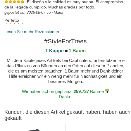
El diseño y la calidad es muy buena. El compromiso
de la llegada cumplido. Muchas gracias por todo.
gepostet am 2025-05-07 von Maria
Perfetto
Sono rimasta davvero colpita dall'esperienza di
acquisto sul vostro sito... Coccolata dal momento dell'ordine, fino
Lesen Sie mehr Rezensionen
all'arrivo del prodotto, con varie mail di aggiornamento. Il cappello
#StyleForTrees
poi perfetto, arrivato ben imballato, con la sua dust bag, che lo
rende perfetto per un regalo di qualità! Davvero complimenti
1 Kappe
=
1 Baum
gepostet am 2025-05-01 von Irene
Mit dem Kaufe jedes Artikels bei Caphunters, unterstützen Sie
das Pflanzen von Bäumen an den Orten auf diesem Planeten,
die es am meisten brauchen. 1 Baum mehr und Dank deiner
Hilfe erreichen wir ein wenig mehr für Nachhaltigkeit und ein
besseres Morgen.
Wir haben schon gepflanzt
259.737
Bäume
Danke!
Kunden, die diesen Artikel gekauft haben, haben auch
gekauft