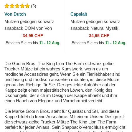
(5)
Von Dutch
Capslab
Mützen gebogen schwarz
Mützen gebogen schwarz
snapback DOM von Von
snapback Natural Mystik
Dutch
MYS Löwe Beasts von
34,95 CHF
34,95 CHF
Capslab
Erhalten Sie es bis
11 - 12 Aug.
Erhalten Sie es bis
11 - 12 Aug.
Die Goorin Bros. The King Lion The Farm schwarz-gelbe
Trucker-Mütze ist ein wahres Kunstwerk, wenn es um
modische Accessoires geht. Wenn Sie ein Tierliebhaber sind
und lässig und modisch aussehen möchten, ist diese Mütze
genau das Richtige für Sie. Der gestickte Aufnäher auf der
Kappe zeigt einen majestätischen Löwen, den König des
Dschungels, der sich im Design der Kappe abhebt und ihm
einen Hauch von Eleganz und Vornehmheit verleiht.
Die Marke Goorin Bros. steht für Qualität und Stil, und diese
Kappe bildet da keine Ausnahme. Mit einem Unisex-Design ist
die schwarz-gelbe Trucker-Mütze The King Lion The Farm
perfekt für jeden Anlass. Sein Snapback-Verschluss ermöglicht