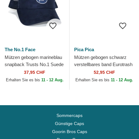
The No.1 Face
Pica Pica
Mützen gebogen marineblau
Mützen gebogen schwarz
snapback Trusts No.1 Suede
verstellbares band Eurotrash
Navy White von The No.1
Distressed Washed von Pica
37,95 CHF
52,95 CHF
Face
Pica
Erhalten Sie es bis
11 - 12 Aug.
Erhalten Sie es bis
11 - 12 Aug.
Sommercaps
Günstige Caps
Goorin Bros Caps