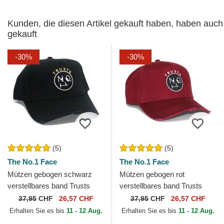
Kunden, die diesen Artikel gekauft haben, haben auch
gekauft
-30%
-30%
(5)
(5)
The No.1 Face
The No.1 Face
Mützen gebogen schwarz
Mützen gebogen rot
verstellbares band Trusts
verstellbares band Trusts
No.1 Distressed Black Gold
No.1 Distressed Black White
37,95
CHF
26,57 CHF
37,95
CHF
26,57 CHF
von The No.1 Face
von The No.1 Face
Erhalten Sie es bis
11 - 12 Aug.
Erhalten Sie es bis
11 - 12 Aug.