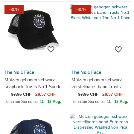
-30%
-30%
The No.1 Face
The No.1 Face
Mützen gebogen schwarz
Mützen gebogen schwarz
snapback Trusts No.1 Suede
verstellbares band Trusts
Black Gold von The No.1
No.1 Black White von The
37,95
CHF
26,57 CHF
37,95
CHF
26,57 CHF
Face
No.1 Face
Erhalten Sie es bis
11 - 12 Aug.
Erhalten Sie es bis
11 - 12 Aug.