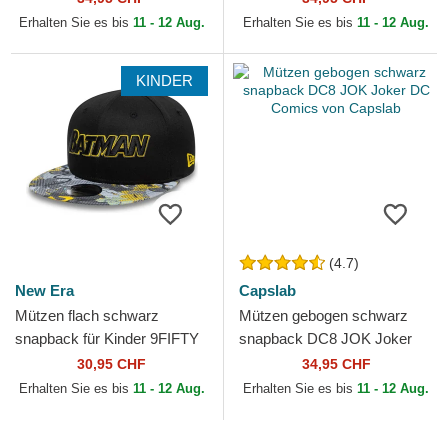
Erhalten Sie es bis
11 - 12 Aug.
Erhalten Sie es bis
11 - 12 Aug.
KINDER
(4.7)
New Era
Capslab
Mützen flach schwarz
Mützen gebogen schwarz
snapback für Kinder 9FIFTY
snapback DC8 JOK Joker
der Batman DC Comics von
DC Comics von Capslab
30,95 CHF
34,95 CHF
New Era
Erhalten Sie es bis
11 - 12 Aug.
Erhalten Sie es bis
11 - 12 Aug.