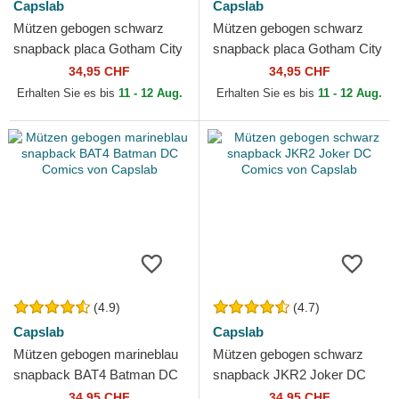
Capslab
Capslab
Mützen gebogen schwarz
Mützen gebogen schwarz
snapback placa Gotham City
snapback placa Gotham City
DC6 BATP1 Batman DC
BATP1 Batman DC Comics
34,95 CHF
34,95 CHF
Comics von Capslab
von Capslab
Erhalten Sie es bis
11 - 12 Aug.
Erhalten Sie es bis
11 - 12 Aug.
(4.9)
(4.7)
Capslab
Capslab
Mützen gebogen marineblau
Mützen gebogen schwarz
snapback BAT4 Batman DC
snapback JKR2 Joker DC
Comics von Capslab
Comics von Capslab
34,95 CHF
34,95 CHF