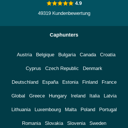
4.9
49319 Kundenbewertung
Caphunters
Austria
Belgique
Bulgaria
Canada
Croatia
Cyprus
Czech Republic
Denmark
Deutschland
España
Estonia
Finland
France
Global
Greece
Hungary
Ireland
Italia
Latvia
Lithuania
Luxembourg
Malta
Poland
Portugal
Romania
Slovakia
Slovenia
Sweden