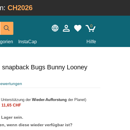
in:
CH2026
0
gorien
InstaCap
Hilfe
u snapback Bugs Bunny Looney
bewertungen
r Unterstützung der
Wieder-Aufforstung
der Planet)
n
11,65 CHF
f Lager sein.
en, wenn diese wieder verfügbar ist?