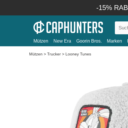
-15% RABA
Mützen
New Era
Goorin Bros.
Marken
Mützen
>
Trucker
>
Looney Tunes