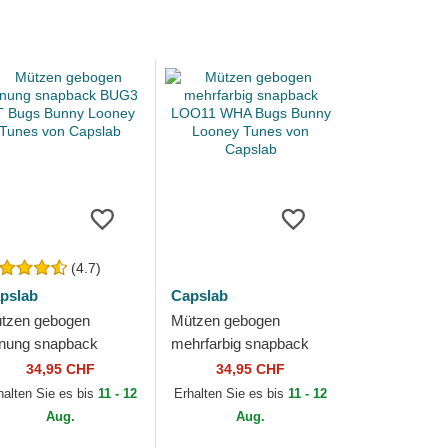
(4.7)
pslab
Capslab
tzen gebogen
Mützen gebogen
rnung snapback
mehrfarbig snapback
G3 CT Bugs Bunny
LOO11 WHA Bugs
34,95 CHF
34,95 CHF
oney Tunes von
Bunny Looney Tunes
halten Sie es bis
11 - 12
Erhalten Sie es bis
11 - 12
pslab
von Capslab
Aug.
Aug.