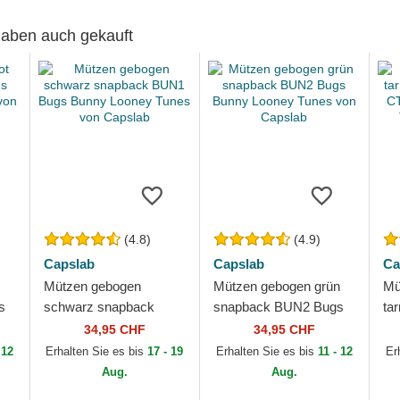
 haben auch gekauft
(4.8)
(4.9)
Capslab
Capslab
Ca
Mützen gebogen
Mützen gebogen grün
Mü
s
schwarz snapback
snapback BUN2 Bugs
ta
BUN1 Bugs Bunny
Bunny Looney Tunes
BU
34,95 CHF
34,95 CHF
Looney Tunes von
von Capslab
Lo
 12
Erhalten Sie es bis
17 - 19
Erhalten Sie es bis
11 - 12
Er
Capslab
Ca
Aug.
Aug.