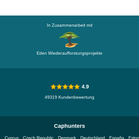
In Zusammenarbeit mit
Eden Wiederaufforstungsprojekte
4.9
49319 Kundenbewertung
Caphunters
a
Cyprus
Czech Republic
Denmark
Deutschland
España
Eston