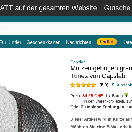
TT auf der gesamten Website!
Gutsche
Outlet
Für Kinder
Geschenkkarten
Nachrichten
Kate
Capslab
Mützen gebogen gra
Tunes von Capslab
(5.0)
5 Kunden
Preis:
34,95 CHF
1 x Baum
(In den Warenkorb legen, zu
Oder 3
zinslose Zahlungen
vo
Dieser Artikel wird in Kürze au
Möchten Sie eine E-Mail erhalt