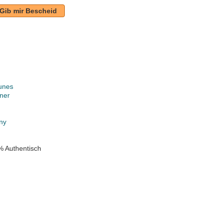
Gib mir Bescheid
unes
ner
k
ny
% Authentisch