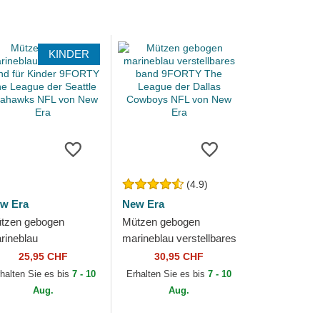
KINDER
(4.9)
w Era
New Era
tzen gebogen
Mützen gebogen
rineblau
marineblau verstellbares
rstellbares band für
band 9FORTY The
25,95 CHF
30,95 CHF
nder 9FORTY The
League der Dallas
halten Sie es bis
7 - 10
Erhalten Sie es bis
7 - 10
ague der Seattle
Cowboys NFL von New
Aug.
Aug.
ahawks...
Era