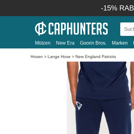
-15% RABA
Mützen
New Era
Goorin Bros.
Marken
Hosen
>
Lange Hose
>
New England Patriots