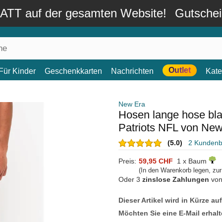
TT auf der gesamten Website!
Gutsche
Outlet
Für Kinder
Geschenkkarten
Nachrichten
Kate
New Era
Hosen lange hose bl
Patriots NFL von Ne
(5.0)
2 Kunden
Preis:
59,95 CHF
1 x Baum
(In den Warenkorb legen, zu
Oder 3
zinslose Zahlungen
vo
Dieser Artikel wird in Kürze au
Möchten Sie eine E-Mail erhalt