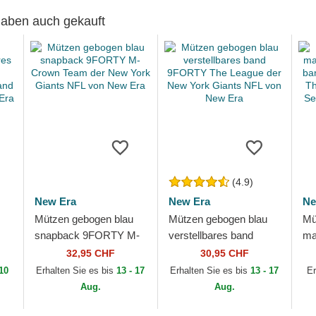
 haben auch gekauft
(4.9)
New Era
New Era
Ne
Mützen gebogen blau
Mützen gebogen blau
Mü
snapback 9FORTY M-
verstellbares band
ma
Crown Team der New
9FORTY The League
ve
32,95 CHF
30,95 CHF
York Giants NFL von
der New York Giants
Ki
 10
Erhalten Sie es bis
13 - 17
Erhalten Sie es bis
13 - 17
Er
New Era
NFL von New Era
Le
Aug.
Aug.
Se