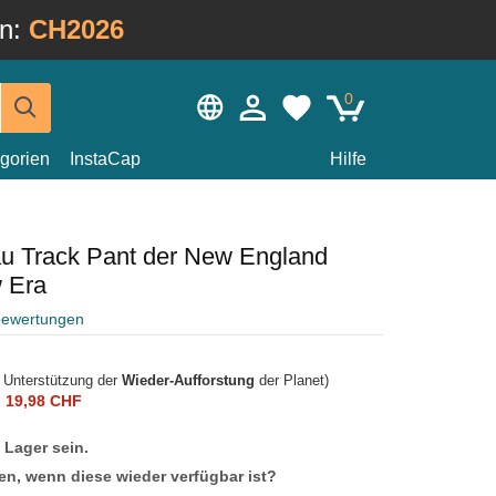
in:
CH2026
0
gorien
InstaCap
Hilfe
au Track Pant der New England
w Era
bewertungen
r Unterstützung der
Wieder-Aufforstung
der Planet)
n
19,98 CHF
f Lager sein.
en, wenn diese wieder verfügbar ist?