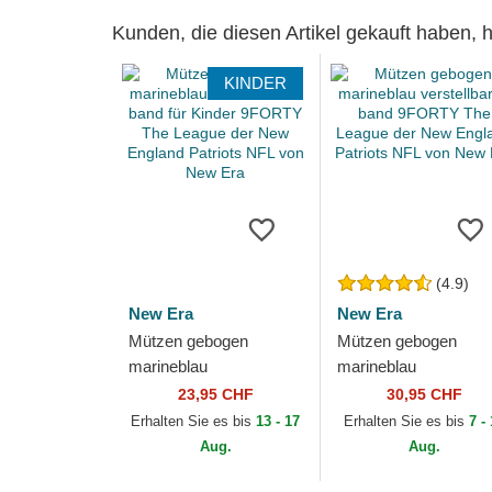
Kunden, die diesen Artikel gekauft haben,
KINDER
(4.9)
New Era
New Era
Mützen gebogen
Mützen gebogen
marineblau
marineblau
verstellbares band für
verstellbares band
23,95 CHF
30,95 CHF
Kinder 9FORTY The
9FORTY The League
Erhalten Sie es bis
13 - 17
Erhalten Sie es bis
7 -
League der New
der New England
Aug.
Aug.
England...
Patriots NFL von...