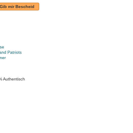
Gib mir Bescheid
se
nd Patriots
ner
% Authentisch