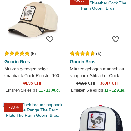
-30%
(5)
(5)
Goorin Bros.
Goorin Bros.
Mützen gebogen beige
Mützen gebogen marineblau
snapback Cock Rooster 100
snapback Shleather Cock
The Farm All Over Canvas
The Farm Goorin Bros.
44,95 CHF
54,95
CHF
38,47 CHF
The Farm Goorin Bros.
Erhalten Sie es bis
11 - 12 Aug.
Erhalten Sie es bis
11 - 12 Aug.
-30%