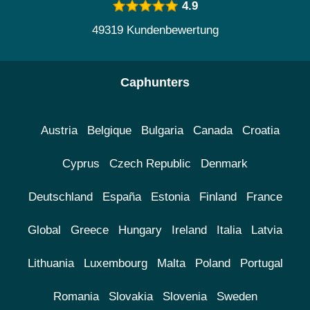
4.9
49319 Kundenbewertung
Caphunters
Austria
Belgique
Bulgaria
Canada
Croatia
Cyprus
Czech Republic
Denmark
Deutschland
España
Estonia
Finland
France
Global
Greece
Hungary
Ireland
Italia
Latvia
Lithuania
Luxembourg
Malta
Poland
Portugal
Romania
Slovakia
Slovenia
Sweden