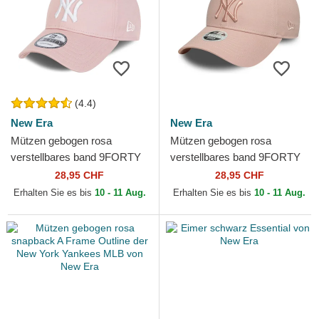
(4.4)
New Era
New Era
Mützen gebogen rosa
Mützen gebogen rosa
verstellbares band 9FORTY
verstellbares band 9FORTY
League Essential der New
League Essential der New
28,95 CHF
28,95 CHF
York Yankees MLB von New
York Yankees MLB von New
Erhalten Sie es bis
10 - 11 Aug.
Erhalten Sie es bis
10 - 11 Aug.
Era
Era