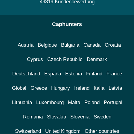
49319 Kundenbewertung
Caphunters
Austria
Belgique
Bulgaria
Canada
Croatia
Cyprus
Czech Republic
Denmark
Deutschland
España
Estonia
Finland
France
Global
Greece
Hungary
Ireland
Italia
Latvia
Lithuania
Luxembourg
Malta
Poland
Portugal
Romania
Slovakia
Slovenia
Sweden
Switzerland
United Kingdom
Other countries