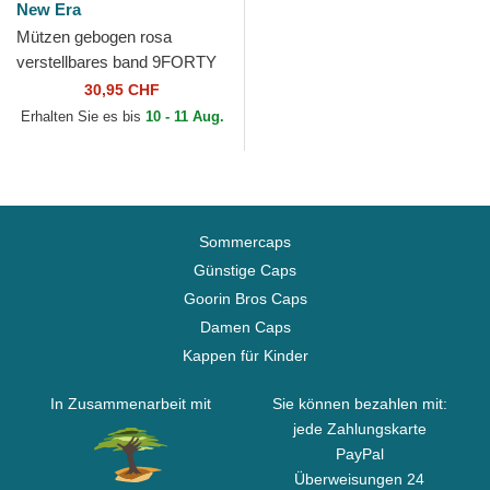
New Era
Mützen gebogen rosa
verstellbares band 9FORTY
Mini Cord der Los Angeles
30,95 CHF
Dodgers MLB von New Era
Erhalten Sie es bis
10 - 11 Aug.
Sommercaps
Günstige Caps
Goorin Bros Caps
Damen Caps
Kappen für Kinder
In Zusammenarbeit mit
Sie können bezahlen mit:
jede Zahlungskarte
PayPal
Überweisungen 24