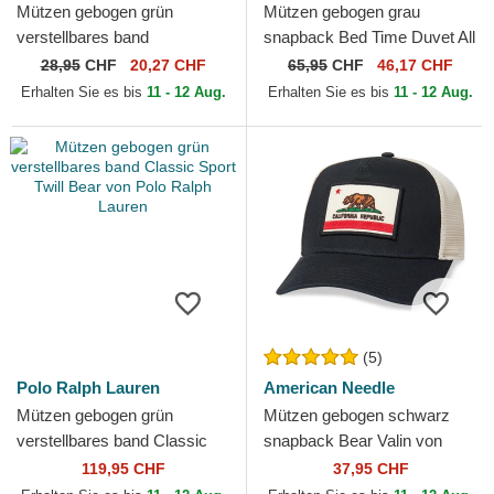
Mützen gebogen grün
Mützen gebogen grau
verstellbares band
snapback Bed Time Duvet All
9TWENTY Bear der AC
Det Happy Thoughts The
28,95
CHF
20,27 CHF
65,95
CHF
46,17 CHF
Milan Serie A von New Era
Farm Goorin Bros.
Erhalten Sie es bis
11 - 12 Aug.
Erhalten Sie es bis
11 - 12 Aug.
(5)
Polo Ralph Lauren
American Needle
Mützen gebogen grün
Mützen gebogen schwarz
verstellbares band Classic
snapback Bear Valin von
Sport Twill Bear von Polo
American Needle
119,95 CHF
37,95 CHF
Ralph Lauren