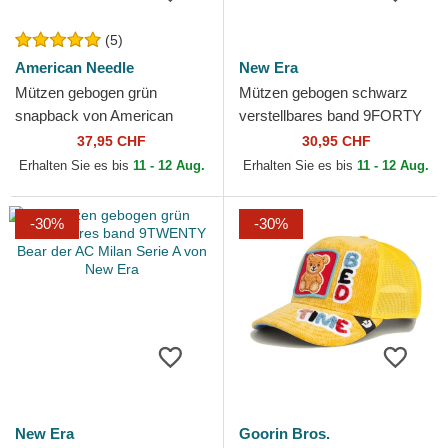
(5)
American Needle
New Era
Mützen gebogen grün
Mützen gebogen schwarz
snapback von American
verstellbares band 9FORTY
Needle
Metallic Champ der UFC
37,95 CHF
30,95 CHF
Ultimate Fighting...
Erhalten Sie es bis
11 - 12 Aug.
Erhalten Sie es bis
11 - 12 Aug.
-30%
-30%
New Era
Goorin Bros.