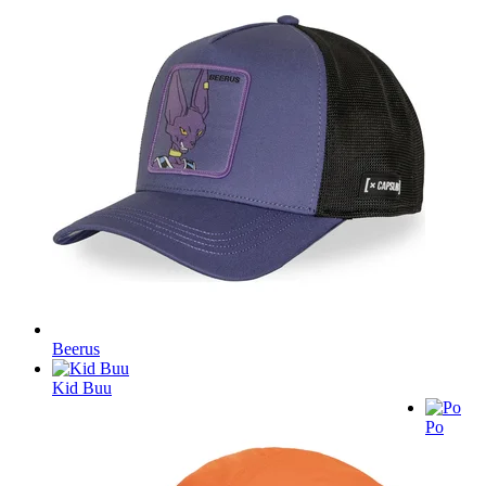
Beerus
Kid Buu
Po