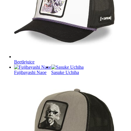
Beetlejuice
Fujibayashi Naoe
Sasuke Uchiha