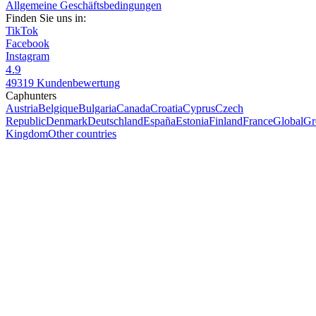
Allgemeine Geschäftsbedingungen
Finden Sie uns in:
TikTok
Facebook
Instagram
4.9
49319 Kundenbewertung
Caphunters
Austria
Belgique
Bulgaria
Canada
Croatia
Cyprus
Czech
Republic
Denmark
Deutschland
España
Estonia
Finland
France
Global
Gr
Kingdom
Other countries