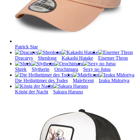
Patrick Star
Dracarys
Shenlong
Kakashi Hatake
Eiserner Thron
Shrek
Slytherin
Orochimaru
Sexy no Jutsu
Die Heiligtümer des Todes
Maleficent
Izuku Midoriya
König der Nacht
Sakura Haruno