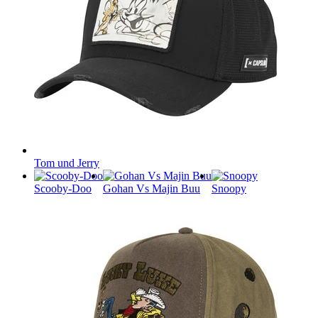
Tom und Jerry
Scooby-Doo
Gohan Vs Majin Buu
Snoopy