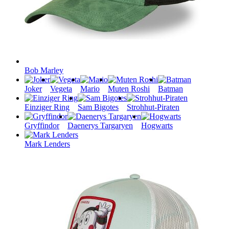
Bob Marley
Joker
Vegeta
Mario
Muten Roshi
Batman
Einziger Ring
Sam Bigotes
Strohhut-Piraten
Gryffindor
Daenerys Targaryen
Hogwarts
Mark Lenders