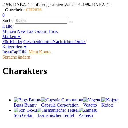
-15% RABATT auf der gesamten Website!
-15% RABATT!
Gutschein:
CH2026
0
Suche
Hallo.
Mützen
New Era
Goorin Bros.
Marken
▼
Für Kinder
Geschenkkarten
Nachrichten
Outlet
Kategorien
▼
InstaCap
Hilfe
Mein Konto
Sprache ändern
Charakters
Bugs Bunny
Capsule Corporation
Vegetto
Kojote
Son Goku
Tasmanischer Teufel
Zamasu