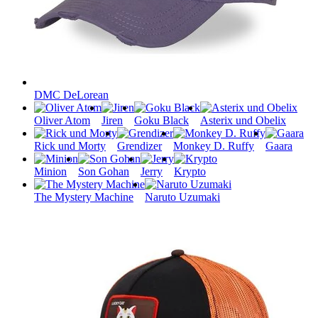
DMC DeLorean
Oliver Atom
Jiren
Goku Black
Asterix und Obelix
Rick und Morty
Grendizer
Monkey D. Ruffy
Gaara
Minion
Son Gohan
Jerry
Krypto
The Mystery Machine
Naruto Uzumaki