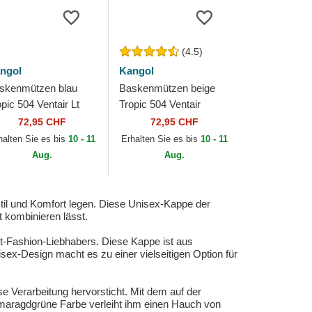
(4.5)
ngol
Kangol
skenmützen blau
Baskenmützen beige
pic 504 Ventair Lt
Tropic 504 Ventair
ue von Kangol
Natural von Kangol
72,95 CHF
72,95 CHF
halten Sie es bis
10 - 11
Erhalten Sie es bis
10 - 11
Aug.
Aug.
Stil und Komfort legen. Diese Unisex-Kappe der
t kombinieren lässt.
t-Fashion-Liebhabers. Diese Kappe ist aus
isex-Design macht es zu einer vielseitigen Option für
se Verarbeitung hervorsticht. Mit dem auf der
smaragdgrüne Farbe verleiht ihm einen Hauch von