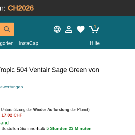
in:
CH2026
0
gorien
InstaCap
Hilfe
ropic 504 Ventair Sage Green von
bewertungen
r Unterstützung der
Wieder-Aufforstung
der Planet)
n
17,02 CHF
rsand
?
Bestellen Sie innerhalb
5 Stunden 23 Minuten