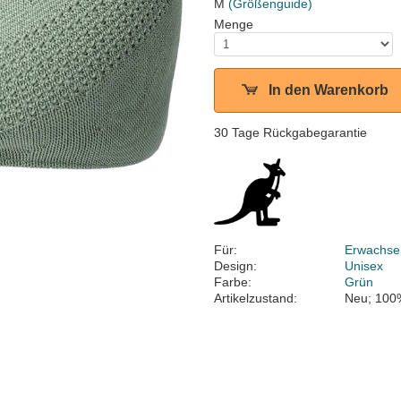
M
(Größenguide)
Menge
In den Warenkorb
30 Tage Rückgabegarantie
Für:
Erwachse
Design:
Unisex
Farbe:
Grün
Artikelzustand:
Neu; 100