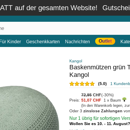
TT auf der gesamten Website!
Gutsche
Outlet
Für Kinder
Geschenkkarten
Nachrichten
Kate
Kangol
Baskenmützen grün T
Kangol
(5.0)
1 Kunden
72,95
CHF
(-30%)
Preis:
51,07 CHF
1 x Baum
(In den Warenkorb legen, zu
Oder 3
zinslose Zahlungen
vo
Nur 1 übrig für sofortigen Ve
Wollen Sie es 10. - 11. August