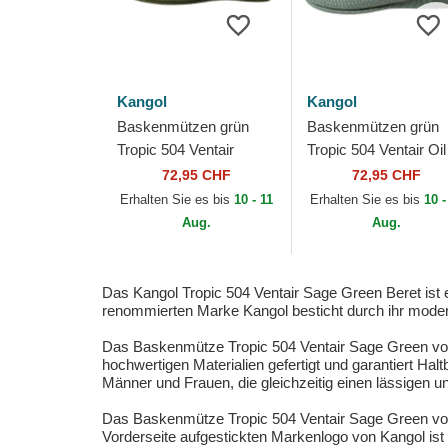
Kangol
Kangol
Baskenmützen grün
Baskenmützen grün
Tropic 504 Ventair
Tropic 504 Ventair Oil
Green von Kangol
Green von Kangol
72,95 CHF
72,95 CHF
Erhalten Sie es bis
10 - 11
Erhalten Sie es bis
10 -
Aug.
Aug.
Das Kangol Tropic 504 Ventair Sage Green Beret ist e
renommierten Marke Kangol besticht durch ihr moderne
Das Baskenmütze Tropic 504 Ventair Sage Green von 
hochwertigen Materialien gefertigt und garantiert Hal
Männer und Frauen, die gleichzeitig einen lässigen 
Das Baskenmütze Tropic 504 Ventair Sage Green von Ka
Vorderseite aufgestickten Markenlogo von Kangol is