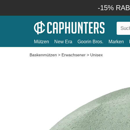
-15% RABA
Mützen
New Era
Goorin Bros.
Marken
Baskenmützen
>
Erwachsener
>
Unisex