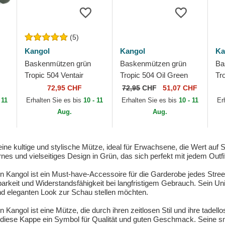
(5)
Kangol
Kangol
Ka
Baskenmützen grün
Baskenmützen grün
Ba
Tropic 504 Ventair
Tropic 504 Oil Green
Tro
Masters Green von
von Kangol
Bl
72,95 CHF
72,95
CHF
51,07 CHF
Kangol
 11
Erhalten Sie es bis
10 - 11
Erhalten Sie es bis
10 - 11
Er
Aug.
Aug.
ine kultige und stylische Mütze, ideal für Erwachsene, die Wert auf 
s und vielseitiges Design in Grün, das sich perfekt mit jedem Outfi
Kangol ist ein Must-have-Accessoire für die Garderobe jedes Stree
tbarkeit und Widerstandsfähigkeit bei langfristigem Gebrauch. Sein Un
und eleganten Look zur Schau stellen möchten.
ngol ist eine Mütze, die durch ihren zeitlosen Stil und ihre tadello
t diese Kappe ein Symbol für Qualität und guten Geschmack. Seine 