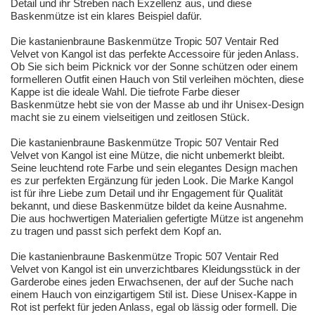
Detail und ihr Streben nach Exzellenz aus, und diese
Baskenmütze ist ein klares Beispiel dafür.
Die kastanienbraune Baskenmütze Tropic 507 Ventair Red
Velvet von Kangol ist das perfekte Accessoire für jeden Anlass.
Ob Sie sich beim Picknick vor der Sonne schützen oder einem
formelleren Outfit einen Hauch von Stil verleihen möchten, diese
Kappe ist die ideale Wahl. Die tiefrote Farbe dieser
Baskenmütze hebt sie von der Masse ab und ihr Unisex-Design
macht sie zu einem vielseitigen und zeitlosen Stück.
Die kastanienbraune Baskenmütze Tropic 507 Ventair Red
Velvet von Kangol ist eine Mütze, die nicht unbemerkt bleibt.
Seine leuchtend rote Farbe und sein elegantes Design machen
es zur perfekten Ergänzung für jeden Look. Die Marke Kangol
ist für ihre Liebe zum Detail und ihr Engagement für Qualität
bekannt, und diese Baskenmütze bildet da keine Ausnahme.
Die aus hochwertigen Materialien gefertigte Mütze ist angenehm
zu tragen und passt sich perfekt dem Kopf an.
Die kastanienbraune Baskenmütze Tropic 507 Ventair Red
Velvet von Kangol ist ein unverzichtbares Kleidungsstück in der
Garderobe eines jeden Erwachsenen, der auf der Suche nach
einem Hauch von einzigartigem Stil ist. Diese Unisex-Kappe in
Rot ist perfekt für jeden Anlass, egal ob lässig oder formell. Die