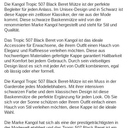
Die Kangol Tropic 507 Black Beret Mütze ist der perfekte
Begleiter für jeden Anlass. Im Unisex-Design und in Schwarz ist
diese Kappe ein zeitloser Klassiker, der nie aus der Mode
kommt. Diese schwarze Baskenmütze wird von der
renommierten Marke Kangol hergestellt und steht für Stil und
Qualität.
Das Tropic 507 Black Beret von Kangol ist das ideale
Accessoire für Erwachsene, die ihrem Outfit einen Hauch von
Eleganz und Raffinesse verleihen möchten. Diese aus
hochwertigen Materialien gefertigte Kappe garantiert Haltbarkeit
und Komfort bei jedem Gebrauch. Durch sein vielseitiges
Design lässt es sich mit jeder Art von Outfit kombinieren, egal
ob lässig oder eher formell.
Die Kangol Tropic 507 Black Beret-Mütze ist ein Muss in der
Garderobe jedes Modeliebhabers. Mit ihrer intensiven
schwarzen Farbe und dem klassischen Design ist diese
Baskenmütze die perfekte Ergänzung für jeden Look. Ob Sie
sich vor der Sonne schützen oder Ihrem Outfit einfach einen
Hauch von Stil verleihen möchten, diese Kappe ist die ideale
Wahl.
Die Marke Kangol hat sich als eine der prestigeträchtigsten in
der Modewelt etabliert und das Tropic 507 Black Beret ist ein