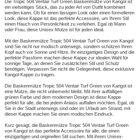
Die Tropic 504 Ventair Turf Green Baskenmütze von Kangol ist
ein vielseitiges Stück, das zu jeder Art von Outfit kombiniert
werden kann. Ob für einen lässigen Look oder einen formelleren
Look, diese Kappe ist das perfekte Accessoire, um Ihrem Stil
einen Hauch von Persönlichkeit zu verleihen. Egal ob Mann
oder Frau, diese Unisex-Mütze ist für jeden ideal.
Mit der Baskenmütze Tropic 504 Ventair Turf Green von Kangol
sind Sie nicht nur modisch unterwegs, sondern schützen Ihren
Kopf auch vor Sonne und Hitze. Ihr einzigartiges Design und die
perfekte Passform machen diese Kappe zur idealen Wahl für
sonnige Tage, an denen Sie zusätzlichen Stil und Schutz
benötigen. Verpassen Sie nicht die Gelegenheit, diese exklusive
Kangol-Kappe zu tragen.
Die Baskenmütze Tropic 504 Ventair Turf Green von Kangol ist
eine Mütze, die nicht unbemerkt bleibt. Mit ihrer auffälligen
grünen Farbe und dem modernen Design ist diese Kappe
perfekt für alle, die bei jedem Anlass auffallen möchten. Egal, ob
Sie in der Stadt unterwegs sind oder im Urlaub am Strand, mit
dieser Kappe machen Sie einen modischen Eindruck.
Kurz gesagt, die Baskenmütze Tropic 504 Ventair Turf Green
von Kangol ist das perfekte Accessoire für alle, die einen
einzigartigen und originellen Stil suchen. Mit ihrem Unisex-