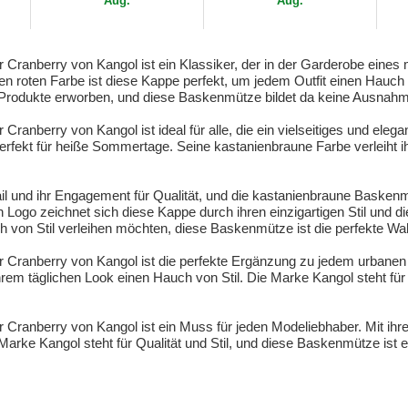
Aug.
Aug.
 Cranberry von Kangol ist ein Klassiker, der in der Garderobe ein
gen roten Farbe ist diese Kappe perfekt, um jedem Outfit einen Hauch 
er Produkte erworben, und diese Baskenmütze bildet da keine Ausnah
ranberry von Kangol ist ideal für alle, die ein vielseitiges und ele
perfekt für heiße Sommertage. Seine kastanienbraune Farbe verleiht
il und ihr Engagement für Qualität, und die kastanienbraune Baskenm
 Logo zeichnet sich diese Kappe durch ihren einzigartigen Stil und d
von Stil verleihen möchten, diese Baskenmütze ist die perfekte Wah
 Cranberry von Kangol ist die perfekte Ergänzung zu jedem urbanen
hrem täglichen Look einen Hauch von Stil. Die Marke Kangol steht für 
Cranberry von Kangol ist ein Muss für jeden Modeliebhaber. Mit ihre
arke Kangol steht für Qualität und Stil, und diese Baskenmütze ist e