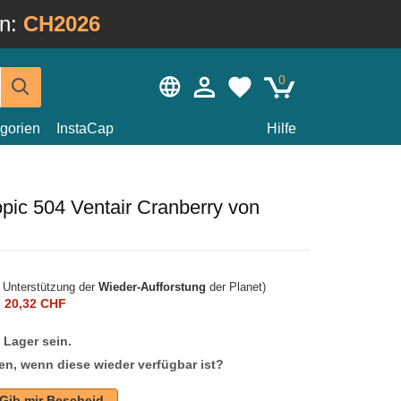
in:
CH2026
0
gorien
InstaCap
Hilfe
pic 504 Ventair Cranberry von
r Unterstützung der
Wieder-Aufforstung
der Planet)
n
20,32 CHF
f Lager sein.
en, wenn diese wieder verfügbar ist?
Gib mir Bescheid