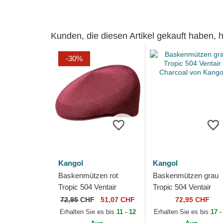
Kunden, die diesen Artikel gekauft haben,
-30%
Kangol
Kangol
Baskenmützen rot
Baskenmützen grau
Tropic 504 Ventair
Tropic 504 Ventair
Burgundy von Kangol
Charcoal von Kangol
72,95
CHF
51,07 CHF
72,95 CHF
Erhalten Sie es bis
11 - 12
Erhalten Sie es bis
17 -