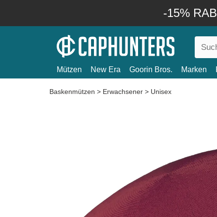
-15% RABA
Mützen
New Era
Goorin Bros.
Marken
Baskenmützen
>
Erwachsener
>
Unisex