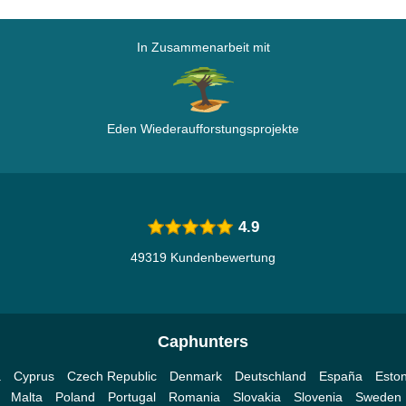
In Zusammenarbeit mit
Eden Wiederaufforstungsprojekte
4.9
49319 Kundenbewertung
Caphunters
a
Cyprus
Czech Republic
Denmark
Deutschland
España
Eston
Malta
Poland
Portugal
Romania
Slovakia
Slovenia
Sweden