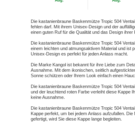
Aug.
Aug.
Die kastanienbraune Baskenmütze Tropic 504 Ventair
fehlen darf. Mit ihrem Unisex-Design und der auffälli
einen guten Ruf für die Qualität und das Design ihr
Die kastanienbraune Baskenmütze Tropic 504 Ventair C
einem leichten und atmungsaktiven Material und ist 
Unisex-Design es perfekt für jeden Anlass macht.
Die Marke Kangol ist bekannt für ihre Liebe zum Deta
Ausnahme. Mit dem ikonischen, seitlich aufgestickten
Sonne schützen oder Ihrem Look einfach einen Hauch 
Die kastanienbraune Baskenmütze Tropic 504 Ventair
und der leuchtend roten Farbe verleiht diese Kappe I
keine Ausnahme.
Die kastanienbraune Baskenmütze Tropic 504 Ventair 
Kappe perfekt, um bei jedem Anlass aufzufallen. Die M
gefertigt, wird Sie diese Kappe lange begleiten.