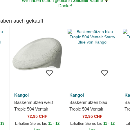
Wir haben schon gepflanzt
259.589
Bäume
Danke!
 haben auch gekauft
Kangol
Kangol
Ka
Baskenmützen weiß
Baskenmützen blau
Ba
Tropic 504 Ventair
Tropic 504 Ventair
Tr
Moonstruck von Kangol
Starry Blue von Kangol
Ka
72,95 CHF
72,95 CHF
 19
Erhalten Sie es bis
11 - 12
Erhalten Sie es bis
11 - 12
Er