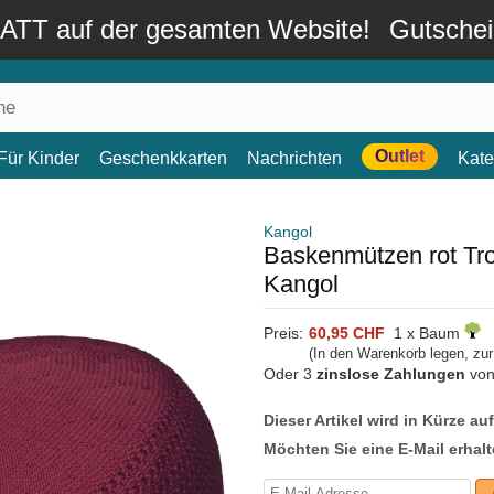
TT auf der gesamten Website!
Gutsche
Outlet
Für Kinder
Geschenkkarten
Nachrichten
Kate
Kangol
Baskenmützen rot Tro
Kangol
Preis:
60,95 CHF
1 x Baum
(In den Warenkorb legen, zu
Oder 3
zinslose Zahlungen
vo
Dieser Artikel wird in Kürze au
Möchten Sie eine E-Mail erhalt