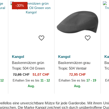
-30%
Kangol
Kangol
Ka
Baskenmützen grün
Baskenmützen grau
Ba
Tropic 504 Oil Green
Tropic 504 Ventair
Tr
von Kangol
Charcoal von Kangol
Ka
72,95
CHF
51,07 CHF
72,95 CHF
 12
Erhalten Sie es bis
11 - 12
Erhalten Sie es bis
17 - 19
Er
Aug.
Aug.
ifellos eine unverzichtbare Mütze für jede Garderobe. Mit ihrem Unis
ünschen. Die Marke Kangol zeichnet sich durch unübertroffene Quali