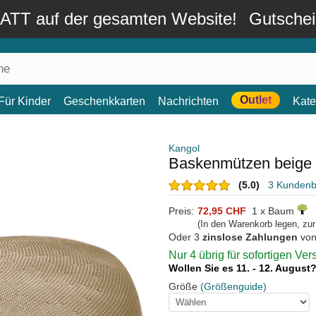
TT auf der gesamten Website!
Gutsche
Outlet
Für Kinder
Geschenkkarten
Nachrichten
Kate
Kangol
Baskenmützen beige 
(5.0)
3 Kunden
Preis:
72,95 CHF
1 x Baum
(In den Warenkorb legen, zu
Oder 3
zinslose Zahlungen
vo
Nur 4 übrig für sofortigen Ve
Wollen Sie es 11. - 12. August
Größe
(Größenguide)