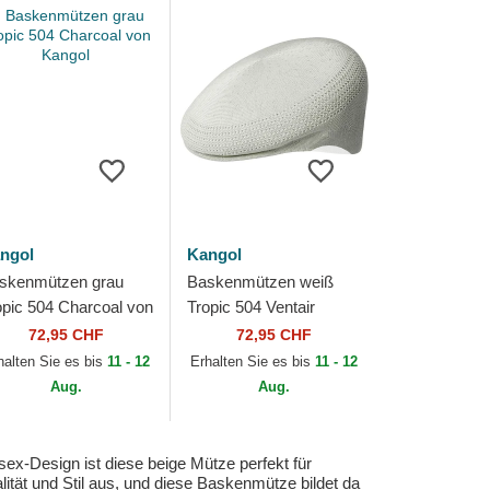
ngol
Kangol
skenmützen grau
Baskenmützen weiß
opic 504 Charcoal von
Tropic 504 Ventair
ngol
Moonstruck von Kangol
72,95 CHF
72,95 CHF
halten Sie es bis
11 - 12
Erhalten Sie es bis
11 - 12
Aug.
Aug.
ex-Design ist diese beige Mütze perfekt für
tät und Stil aus, und diese Baskenmütze bildet da