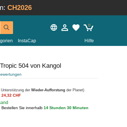
in:
CH2026
0
gorien
InstaCap
Hilfe
Tropic 504 von Kangol
bewertungen
r Unterstützung der
Wieder-Aufforstung
der Planet)
n
24,32 CHF
rsand
?
Bestellen Sie innerhalb
14 Stunden 30 Minuten