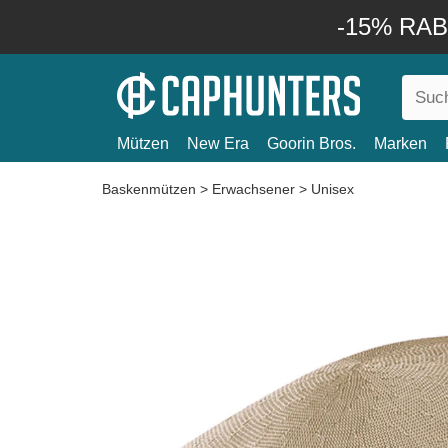
-15% RABA
Mützen
New Era
Goorin Bros.
Marken
Baskenmützen
>
Erwachsener
>
Unisex