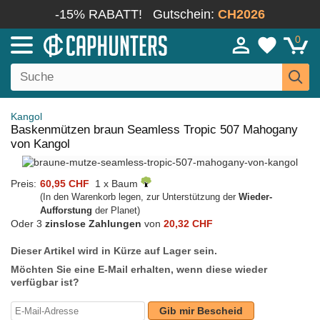
-15% RABATT!
Gutschein:
CH2026
0
Kangol
Baskenmützen braun Seamless Tropic 507 Mahogany
von Kangol
Preis:
60,95 CHF
1 x Baum
(In den Warenkorb legen, zur Unterstützung der
Wieder-
Aufforstung
der Planet)
Oder 3
zinslose Zahlungen
von
20,32 CHF
Dieser Artikel wird in Kürze auf Lager sein.
Möchten Sie eine E-Mail erhalten, wenn diese wieder
verfügbar ist?
Gib mir Bescheid