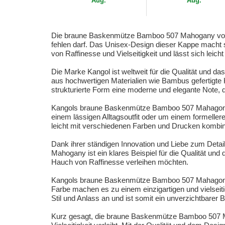
Aug.
Aug.
Die braune Baskenmütze Bamboo 507 Mahogany von Kan
fehlen darf. Das Unisex-Design dieser Kappe macht si
von Raffinesse und Vielseitigkeit und lässt sich leich
Die Marke Kangol ist weltweit für die Qualität und
aus hochwertigen Materialien wie Bambus gefertigte 
strukturierte Form eine moderne und elegante Note, d
Kangols braune Baskenmütze Bamboo 507 Mahagoni ist
einem lässigen Alltagsoutfit oder um einem formelle
leicht mit verschiedenen Farben und Drucken kombini
Dank ihrer ständigen Innovation und Liebe zum Deta
Mahogany ist ein klares Beispiel für die Qualität und 
Hauch von Raffinesse verleihen möchten.
Kangols braune Baskenmütze Bamboo 507 Mahagoni ist
Farbe machen es zu einem einzigartigen und vielseit
Stil und Anlass an und ist somit ein unverzichtbarer 
Kurz gesagt, die braune Baskenmütze Bamboo 507 Mah