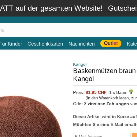
TT auf der gesamten Website!
Gutsche
Outlet
Für Kinder
Geschenkkarten
Nachrichten
Kate
Kangol
Baskenmützen braun
Kangol
Preis:
81,95 CHF
1 x Baum
(In den Warenkorb legen, zu
Oder 3
zinslose Zahlungen
vo
Dieser Artikel wird in Kürze au
Möchten Sie eine E-Mail erhalt