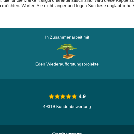
gn, die für die Marke Kangol charakteristisch sind, wird diese Kappe z
n möchten. Warten Sie nicht länger und fügen Sie diese unglaublich
In Zusammenarbeit mit
Eden Wiederaufforstungsprojekte
4.9
49319 Kundenbewertung