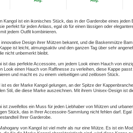
Aug.
Aug.
gol ist ein ikonisches Stück, das in der Garderobe eines jeden Er
e perfekt für jeden Anlass, egal ob für einen lässigen oder elegante
t mit jedem Outfit kombinieren.
 das innovative Design ihrer Mützen bekannt, und die Baskenmütze B
Kappe ist leicht, atmungsaktiv und den ganzen Tag über sehr angeneh
ie nicht unbemerkt bleibt.
 das perfekte Accessoire, um jedem Look einen Hauch von einzigar
ren Look einen Hauch von Raffinesse zu verleihen, diese Kappe passt
eren und macht es zu einem vielseitigen und zeitlosen Stück.
il ist es der Marke Kangol gelungen, an der Spitze der Kappenbran
den Stil, die diese Marke auszeichnen. Mit ihrem Unisex-Design ist die
 zweifellos ein Muss für jeden Liebhaber von Mützen und urbaner 
igen Stück, das in Ihrer Accessoire-Sammlung nicht fehlen darf. Ega
Bestandteil Ihrer Garderobe.
ogany von Kangol ist viel mehr als nur eine Mütze. Es ist ein Mod