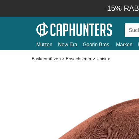
-15% RABA
Mützen
New Era
Goorin Bros.
Marken
Baskenmützen
>
Erwachsener
>
Unisex