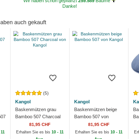
Wir haben schon gepflanzt
259.589
Bäume
Danke!
 haben auch gekauft
(5)
Kangol
Kangol
Ka
Baskenmützen grau
Baskenmützen beige
Ba
507
Bamboo 507 Charcoal
Bamboo 507 von
Ba
von Kangol
Kangol
Bl
81,95 CHF
81,95 CHF
 11
Erhalten Sie es bis
10 - 11
Erhalten Sie es bis
10 - 11
Er