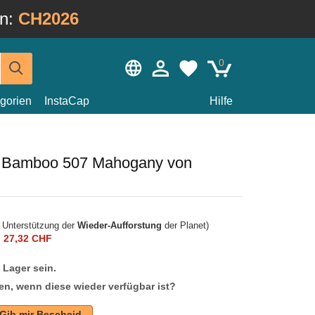
in:
CH2026
0
gorien
InstaCap
Hilfe
 Bamboo 507 Mahogany von
r Unterstützung der
Wieder-Aufforstung
der Planet)
n
27,32 CHF
f Lager sein.
en, wenn diese wieder verfügbar ist?
Gib mir Bescheid