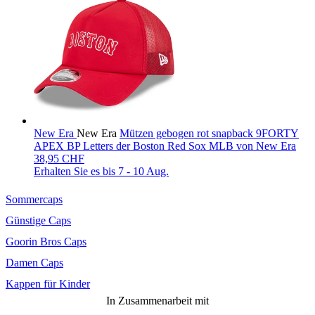
New Era
New Era
Mützen gebogen rot snapback 9FORTY
APEX BP Letters der Boston Red Sox MLB von New Era
38,95 CHF
Erhalten Sie es bis
7 - 10 Aug.
Sommercaps
Günstige Caps
Goorin Bros Caps
Damen Caps
Kappen für Kinder
In Zusammenarbeit mit