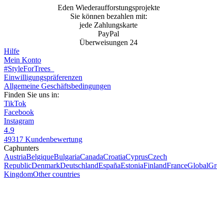
Eden Wiederaufforstungsprojekte
Sie können bezahlen mit:
jede Zahlungskarte
PayPal
Überweisungen 24
Hilfe
Mein Konto
#StyleForTrees
Einwilligungspräferenzen
Allgemeine Geschäftsbedingungen
Finden Sie uns in:
TikTok
Facebook
Instagram
4.9
49317 Kundenbewertung
Caphunters
Austria
Belgique
Bulgaria
Canada
Croatia
Cyprus
Czech
Republic
Denmark
Deutschland
España
Estonia
Finland
France
Global
Gr
Kingdom
Other countries