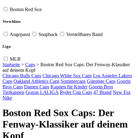
Boston Red Sox
Verschluss
Angepasst
Snapback
Verstellbares Band
Liga
MLB
Startseite
>
Caps
>
Boston Red Sox Caps: Der Fenway-Klassiker
auf deinem Kopf
Chicago Bulls Caps
Chicago White Sox Caps
Los Angeles Lakers
Caps
Oakland Athletics Caps
Sommercaps
Günstige Caps
Goorin
Bros Caps
Damen Caps
Kappen für Kinder
Goorin Bros
Tierkappen
Gorras LALIGA
Ryder Cup Caps
47 Brand
New Era
Nike
Boston Red Sox Caps: Der
Fenway-Klassiker auf deinem
Kopf