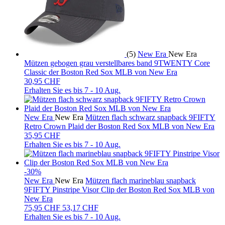
(5)
New Era
New Era
Mützen gebogen grau verstellbares band 9TWENTY Core
Classic der Boston Red Sox MLB von New Era
30,95 CHF
Erhalten Sie es bis
7 - 10 Aug.
New Era
New Era
Mützen flach schwarz snapback 9FIFTY
Retro Crown Plaid der Boston Red Sox MLB von New Era
35,95 CHF
Erhalten Sie es bis
7 - 10 Aug.
-30%
New Era
New Era
Mützen flach marineblau snapback
9FIFTY Pinstripe Visor Clip der Boston Red Sox MLB von
New Era
75,95
CHF
53,17 CHF
Erhalten Sie es bis
7 - 10 Aug.