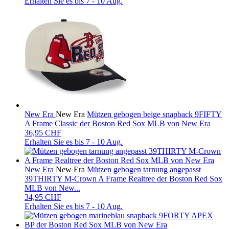
Erhalten Sie es bis
7 - 10 Aug.
New Era
New Era
Mützen gebogen beige snapback 9FIFTY
A Frame Classic der Boston Red Sox MLB von New Era
36,95 CHF
Erhalten Sie es bis
7 - 10 Aug.
New Era
New Era
Mützen gebogen tarnung angepasst
39THIRTY M-Crown A Frame Realtree der Boston Red Sox
MLB von New...
34,95 CHF
Erhalten Sie es bis
7 - 10 Aug.