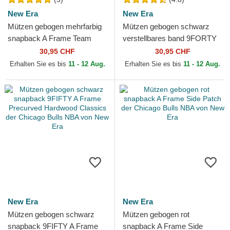
New Era
New Era
Mützen gebogen mehrfarbig
Mützen gebogen schwarz
snapback A Frame Team
verstellbares band 9FORTY
Colour der Chicago Bulls
The League der Chicago
30,95 CHF
30,95 CHF
NBA von New Era
Bulls NBA von New Era
Erhalten Sie es bis
11 - 12 Aug.
Erhalten Sie es bis
11 - 12 Aug.
New Era
New Era
Mützen gebogen schwarz
Mützen gebogen rot
snapback 9FIFTY A Frame
snapback A Frame Side