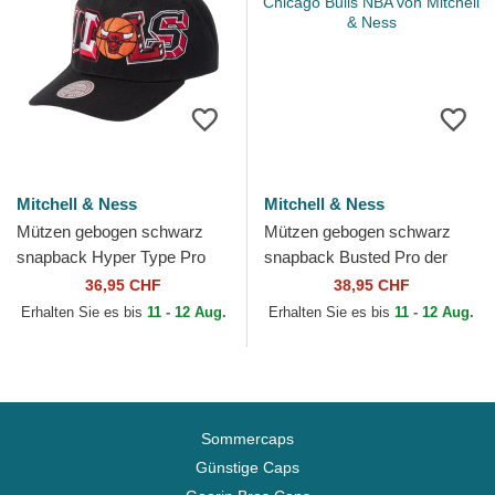
Mitchell & Ness
Mitchell & Ness
Mützen gebogen schwarz
Mützen gebogen schwarz
snapback Hyper Type Pro
snapback Busted Pro der
der Chicago Bulls NBA von
Chicago Bulls NBA von
36,95 CHF
38,95 CHF
Mitchell & Ness
Mitchell & Ness
Erhalten Sie es bis
11 - 12 Aug.
Erhalten Sie es bis
11 - 12 Aug.
Sommercaps
Günstige Caps