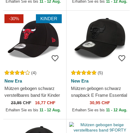
NBA von New Era
Bulls NBA von New Era
Erhalten Sie es bis
11 - 12 Aug.
Erhalten Sie es bis
11 - 12 Aug.
-30%
KINDER
(4)
(5)
New Era
New Era
Mützen gebogen schwarz
Mützen gebogen schwarz
verstellbares band für Kinder
snapback E Frame Essential
9FORTY The League der
der Chicago Bulls NBA von
23,95
CHF
16,77 CHF
30,95 CHF
Chicago Bulls NBA von...
New Era
Erhalten Sie es bis
11 - 12 Aug.
Erhalten Sie es bis
11 - 12 Aug.