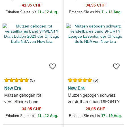
Precurved Hardwood
Patch der Chicago Bulls NBA
41,95 CHF
34,95 CHF
Classics der Chicago Bulls
von New Era
Erhalten Sie es bis
11 - 12 Aug.
Erhalten Sie es bis
11 - 12 Aug.
NBA...
(5)
(5)
New Era
New Era
Mützen gebogen rot
Mützen gebogen schwarz
verstellbares band
verstellbares band 9FORTY
9TWENTY Draft Edition 2023
League Essential der
34,95 CHF
28,95 CHF
der Chicago Bulls NBA von
Chicago Bulls NBA von New
Erhalten Sie es bis
11 - 12 Aug.
Erhalten Sie es bis
17 - 19 Aug.
New Era
Era