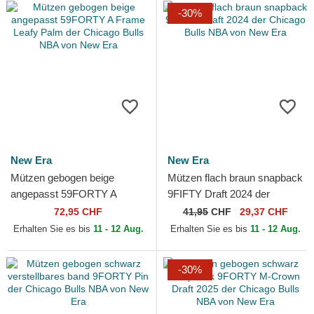
-30%
New Era
New Era
Mützen gebogen beige
Mützen flach braun snapback
angepasst 59FORTY A
9FIFTY Draft 2024 der
Frame Leafy Palm der
Chicago Bulls NBA von New
72,95 CHF
41,95
CHF
29,37 CHF
Chicago Bulls NBA von New
Era
Erhalten Sie es bis
11 - 12 Aug.
Erhalten Sie es bis
11 - 12 Aug.
Era
-30%