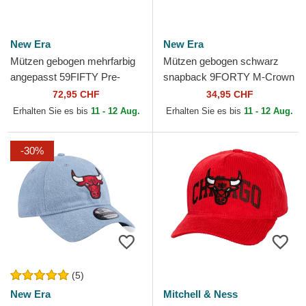
New Era
New Era
Mützen gebogen mehrfarbig
Mützen gebogen schwarz
angepasst 59FIFTY Pre-
snapback 9FORTY M-Crown
Curved Jacquard Chenille
A Frame der Chicago Bulls
72,95 CHF
34,95 CHF
der Chicago Bulls NBA...
NBA von New Era
Erhalten Sie es bis
11 - 12 Aug.
Erhalten Sie es bis
11 - 12 Aug.
-30%
(5)
New Era
Mitchell & Ness