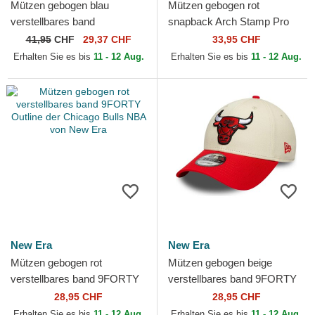
Mützen gebogen blau
Mützen gebogen rot
verstellbares band
snapback Arch Stamp Pro
9TWENTY Washed Denim
der Chicago Bulls NBA von
41,95
CHF
29,37 CHF
33,95 CHF
der Chicago Bulls NBA von
Mitchell & Ness
Erhalten Sie es bis
11 - 12 Aug.
Erhalten Sie es bis
11 - 12 Aug.
New Era
New Era
New Era
Mützen gebogen rot
Mützen gebogen beige
verstellbares band 9FORTY
verstellbares band 9FORTY
Outline der Chicago Bulls
Colour Block der Chicago
28,95 CHF
28,95 CHF
NBA von New Era
Bulls NBA von New Era
Erhalten Sie es bis
11 - 12 Aug.
Erhalten Sie es bis
11 - 12 Aug.