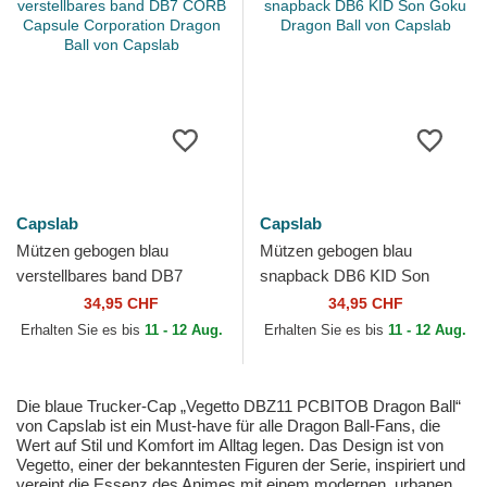
Capslab
Capslab
Mützen gebogen blau
Mützen gebogen blau
verstellbares band DB7
snapback DB6 KID Son
CORB Capsule Corporation
Goku Dragon Ball von
34,95 CHF
34,95 CHF
Dragon Ball von Capslab
Capslab
Erhalten Sie es bis
11 - 12 Aug.
Erhalten Sie es bis
11 - 12 Aug.
Die blaue Trucker-Cap „Vegetto DBZ11 PCBITOB Dragon Ball“
von Capslab ist ein Must-have für alle Dragon Ball-Fans, die
Wert auf Stil und Komfort im Alltag legen. Das Design ist von
Vegetto, einer der bekanntesten Figuren der Serie, inspiriert und
vereint die Essenz des Animes mit einem modernen, urbanen