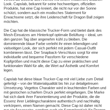
Look. Capslab, bekannt für seine hochwertigen, offiziellen
Produkte, hat eine Cap kreiert, die nicht nur vor der Sonne
schützt, sondern auch ein modisches Statement für
Erwachsene setzt, die ihre Leidenschaft für Dragon Ball zeigen
möchten.
Die Cap hat die klassische Trucker-Form und bietet dank des
Mesh-Einsatzes am Hinterkopf optimale Belüftung – ideal, um
den ganzen Tag über angenehm kühl zu bleiben. Die
dominierende blaue Farbe verleiht ihr einen lebendigen und
vielseitigen Look, der sich perfekt mit jedem Casual-Outfit
kombinieren lässt. Der Snapback-Verschluss sorgt für eine
individuelle und bequeme Passform für verschiedene
Kopfgrößen und macht diese Cap zu einer praktischen und
funktionalen Wahl für alle, die Wert auf Ästhetik und Komfort
legen.
Capslab hat diese blaue Trucker-Cap mit viel Liebe zum Detail
gefertigt – von der Materialqualität bis hin zur detailgetreuen
Umsetzung. Vegettos Charakter wird in leuchtenden Farben und
mit gestochen scharfem Druck perfekt eingefangen. Die Marke
hat sich dank ihrer Fanorientierung und der Produkte, die die
Essenz ihrer Lieblingscharaktere authentisch und nachhaltig
verkörpern, einen Namen gemacht. Diese Cap ist daher nicht
nur ein Accessoire, sondern auch ein Sammlerstück für Dragon