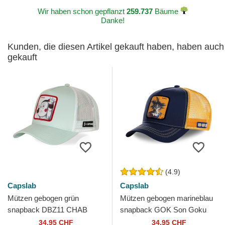
Wir haben schon gepflanzt
259.737
Bäume
Danke!
Kunden, die diesen Artikel gekauft haben, haben auch
gekauft
(4.9)
Capslab
Capslab
Mützen gebogen grün
Mützen gebogen marineblau
snapback DBZ11 CHAB
snapback GOK Son Goku
Chaozu Dragon Ball von
Dragon Ball von Capslab
34,95 CHF
34,95 CHF