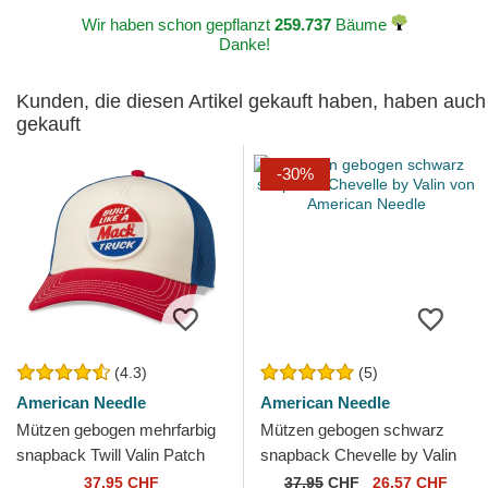
Wir haben schon gepflanzt
259.737
Bäume
Danke!
Kunden, die diesen Artikel gekauft haben, haben auch
gekauft
-30%
(4.3)
(5)
American Needle
American Needle
Mützen gebogen mehrfarbig
Mützen gebogen schwarz
snapback Twill Valin Patch
snapback Chevelle by Valin
von American Needle
von American Needle
37,95 CHF
37,95
CHF
26,57 CHF