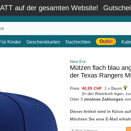
TT auf der gesamten Website!
Gutsche
Outlet
Für Kinder
Geschenkkarten
Nachrichten
Kate
New Era
Mützen flach blau an
der Texas Rangers 
Preis:
40,95 CHF
1 x Baum
(In den Warenkorb legen, zu
Oder 3
zinslose Zahlungen
vo
Dieser Artikel wird in Kürze au
Möchten Sie eine E-Mail erhalt