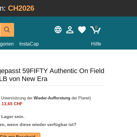
in:
CH2026
0
gorien
InstaCap
Hilfe
gepasst 59FIFTY Authentic On Field
MLB von New Era
r Unterstützung der
Wieder-Aufforstung
der Planet)
n
13,65 CHF
f Lager sein.
en, wenn diese wieder verfügbar ist?
Gib mir Bescheid