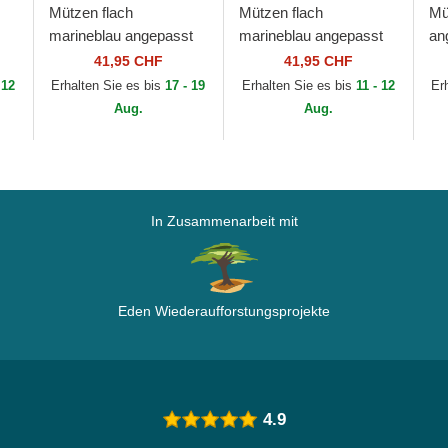
Mützen flach
Mützen flach
Mü
marineblau angepasst
marineblau angepasst
an
59FIFTY Authentic On
59FIFTY Authentic On
Au
41,95 CHF
41,95 CHF
es
Field der Milwaukee
Field der Seattle
Ka
 12
Erhalten Sie es bis
17 - 19
Erhalten Sie es bis
11 - 12
Er
ew
Brewers MLB von New
Mariners MLB von New
ML
Aug.
Aug.
Era
Era
In Zusammenarbeit mit
Eden Wiederaufforstungsprojekte
4.9