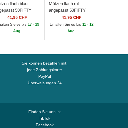
tzen flach blau
Mützen flach rot
gepasst 59FIFTY
angepasst 59FIFTY
thentic On Field der
Authentic On Field der
41,95 CHF
41,95 CHF
nsas City Royals
Los Angeles Angels
halten Sie es bis
17 - 19
Erhalten Sie es bis
11 - 12
B von New Era
MLB von New Era
Aug.
Aug.
Sie können bezahlen mit:
jede Zahlungskarte
PayPal
Überweisungen 24
Finden Sie uns in:
TikTok
Facebook