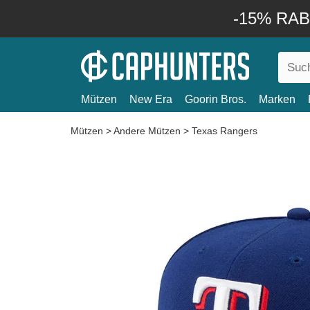
-15% RABA
Mützen
New Era
Goorin Bros.
Marken
Mützen
>
Andere Mützen
>
Texas Rangers