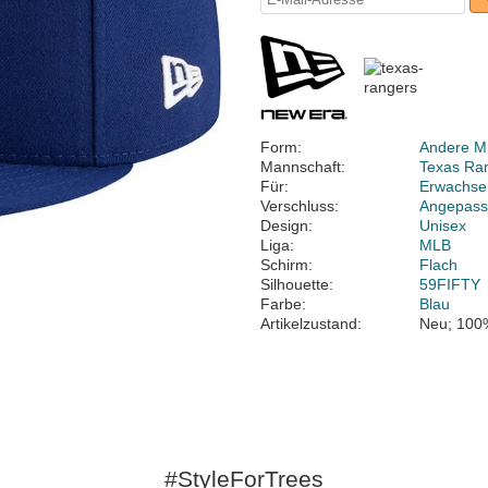
Form:
Andere M
Mannschaft:
Texas Ra
Für:
Erwachse
Verschluss:
Angepass
Design:
Unisex
Liga:
MLB
Schirm:
Flach
Silhouette:
59FIFTY
Farbe:
Blau
Artikelzustand:
Neu; 100
#StyleForTrees