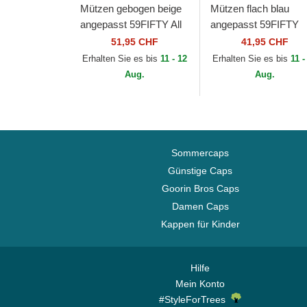
Mützen gebogen beige
Mützen flach blau
angepasst 59FIFTY All
angepasst 59FIFTY
Star Game Pin der
Authentic On Field
51,95 CHF
41,95 CHF
Texas Rangers MLB
Game der Los Angel
Erhalten Sie es bis
11 - 12
Erhalten Sie es bis
11 -
von New Era
Dodgers MLB von N
Aug.
Aug.
Era
Sommercaps
Günstige Caps
Goorin Bros Caps
Damen Caps
Kappen für Kinder
Hilfe
Mein Konto
#StyleForTrees