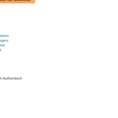
ützen
ngers
ner
t
% Authentisch