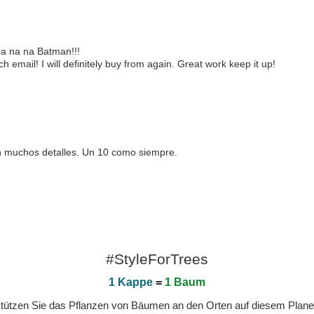
a na na Batman!!!
h email! I will definitely buy from again. Great work keep it up!
 muchos detalles. Un 10 como siempre.
#StyleForTrees
1 Kappe
=
1 Baum
erstützen Sie das Pflanzen von Bäumen an den Orten auf diesem Plan