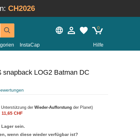
in:
CH2026
0
gorien
InstaCap
Hilfe
ß snapback LOG2 Batman DC
bewertungen
r Unterstützung der
Wieder-Aufforstung
der Planet)
n
11,65 CHF
f Lager sein.
en, wenn diese wieder verfügbar ist?