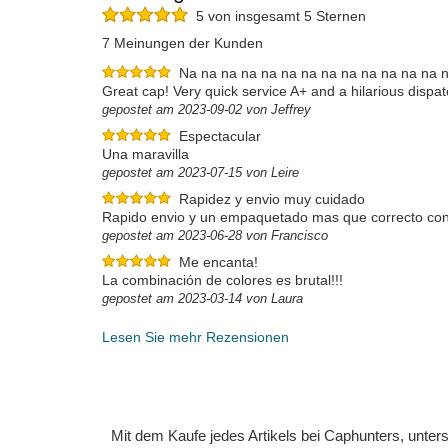
5 von insgesamt 5 Sternen
7 Meinungen der Kunden
Na na na na na na na na na na na na na n
Great cap! Very quick service A+ and a hilarious dispatc
gepostet am 2023-09-02 von Jeffrey
Espectacular
Una maravilla
gepostet am 2023-07-15 von Leire
Rapidez y envio muy cuidado
Rapido envio y un empaquetado mas que correcto con
gepostet am 2023-06-28 von Francisco
Me encanta!
La combinación de colores es brutal!!!
gepostet am 2023-03-14 von Laura
Lesen Sie mehr Rezensionen
Mit dem Kaufe jedes Artikels bei Caphunters, unt