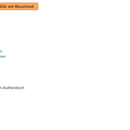
Gib mir Bescheid
cs
ner
k
% Authentisch