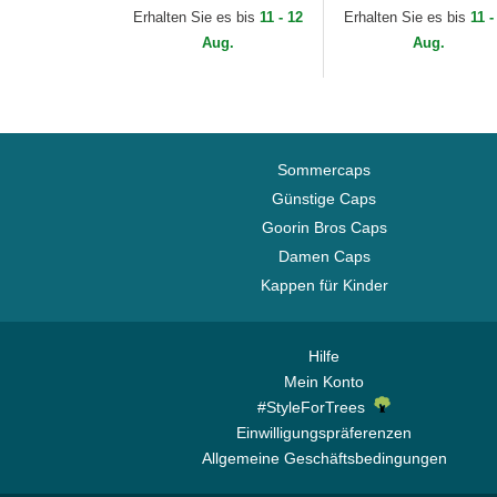
BATP1 Batman DC
BATP1 Batman DC
Erhalten Sie es bis
11 - 12
Erhalten Sie es bis
11 -
Comics von Capslab
Comics von Capslab
Aug.
Aug.
Sommercaps
Günstige Caps
Goorin Bros Caps
Damen Caps
Kappen für Kinder
Hilfe
Mein Konto
#StyleForTrees
Einwilligungspräferenzen
Allgemeine Geschäftsbedingungen