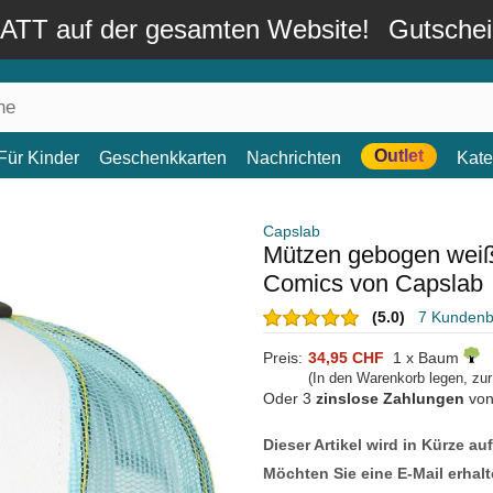
TT auf der gesamten Website!
Gutsche
Outlet
Für Kinder
Geschenkkarten
Nachrichten
Kate
Capslab
Mützen gebogen wei
Comics von Capslab
(5.0)
7 Kunden
Preis:
34,95 CHF
1 x Baum
(In den Warenkorb legen, zu
Oder 3
zinslose Zahlungen
vo
Dieser Artikel wird in Kürze au
Möchten Sie eine E-Mail erhalt