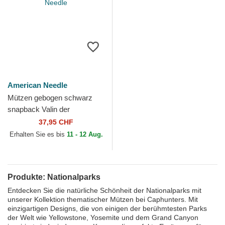
American Needle
Mützen gebogen schwarz
snapback Valin der
Yellowstone National Park
37,95 CHF
von American Needle
Erhalten Sie es bis
11 - 12 Aug.
Produkte: Nationalparks
Entdecken Sie die natürliche Schönheit der Nationalparks mit
unserer Kollektion thematischer Mützen bei Caphunters. Mit
einzigartigen Designs, die von einigen der berühmtesten Parks
der Welt wie Yellowstone, Yosemite und dem Grand Canyon