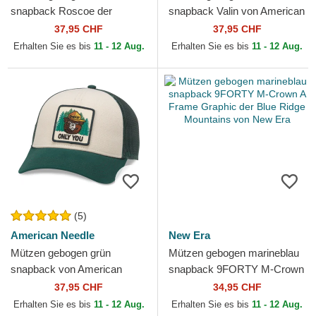
snapback Roscoe der
snapback Valin von American
Sequoia National Park von
Needle
37,95 CHF
37,95 CHF
American Needle
Erhalten Sie es bis
11 - 12 Aug.
Erhalten Sie es bis
11 - 12 Aug.
(5)
American Needle
New Era
Mützen gebogen grün
Mützen gebogen marineblau
snapback von American
snapback 9FORTY M-Crown
Needle
A Frame Graphic der Blue
37,95 CHF
34,95 CHF
Ridge Mountains von...
Erhalten Sie es bis
11 - 12 Aug.
Erhalten Sie es bis
11 - 12 Aug.