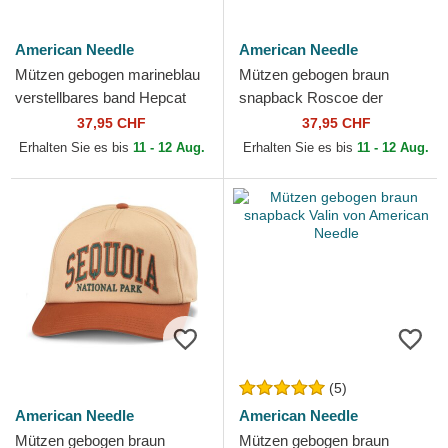
American Needle
American Needle
Mützen gebogen marineblau
Mützen gebogen braun
verstellbares band Hepcat
snapback Roscoe der
von American Needle
Joshua Tree National Park
37,95 CHF
37,95 CHF
von American Needle
Erhalten Sie es bis
11 - 12 Aug.
Erhalten Sie es bis
11 - 12 Aug.
(5)
American Needle
American Needle
Mützen gebogen braun
Mützen gebogen braun