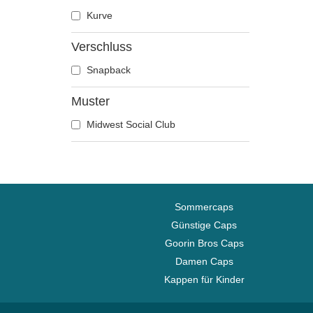
Kurve
Erdnüsse
Famous
Verschluss
Fast & Furious
Snapback
Hai
Harry Potter
Muster
Hip Hop Dogz
Midwest Social Club
Ich - Einfach unverbesserlich
Kung Fu Panda
Looney Tunes
Lucky Luke
Sommercaps
Motor
Günstige Caps
Musik
Goorin Bros Caps
My Hero Academia
Damen Caps
Naruto
Kappen für Kinder
NASA
Nationalparks