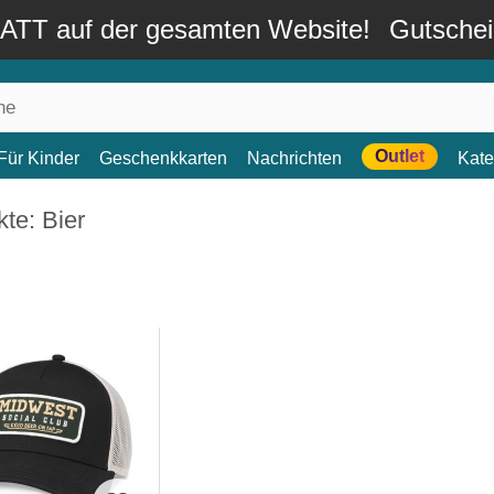
TT auf der gesamten Website!
Gutsche
Outlet
Für Kinder
Geschenkkarten
Nachrichten
Kate
te: Bier