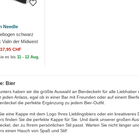
n Needle
gebogen schwarz
 Valin der Midwest
lub von American
37,95 CHF
Sie es bis
11 - 12 Aug.
e: Bier
nters haben wir die größte Auswahl an Bierdeckeln für alle Liebhaber
ür jeden Anlass, egal ob in einer Bar mit Freunden oder auf einem Bierf
erdeckel die perfekte Ergänzung zu jedem Bier-Outfit.
Sie eine Kappe mit dem Logo Ihres Lieblingsbiers oder ein kreativeres D
s finden Sie die perfekte Kappe für Sie. Und dank unserer großen Ausw
eckel, der zu Ihrem persönlichen Stil passt. Warten Sie nicht länger u
rs einen Hauch von Spaß und Stil!