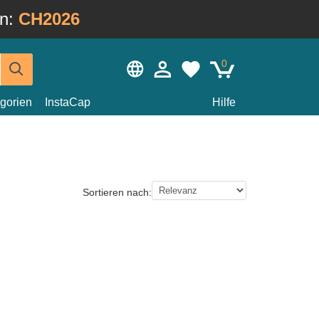
in:
CH2026
0
gorien
InstaCap
Hilfe
Sortieren nach: