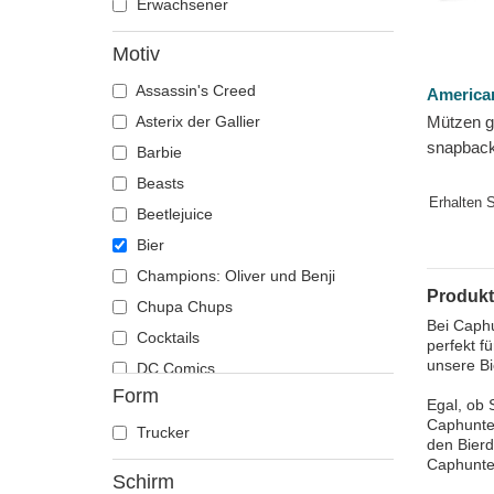
Erwachsener
Motiv
Assassin's Creed
America
Asterix der Gallier
Mützen 
snapback
Barbie
Social C
Beasts
Needle
Erhalten 
Beetlejuice
Bier
Champions: Oliver und Benji
Produkt
Chupa Chups
Bei Caphu
Cocktails
perfekt f
unsere Bi
DC Comics
Form
Der Herr der Ringe
Egal, ob 
Caphunter
Die Schlümpfe
Trucker
den Bierd
Disney
Caphunte
Schirm
Dragon Ball