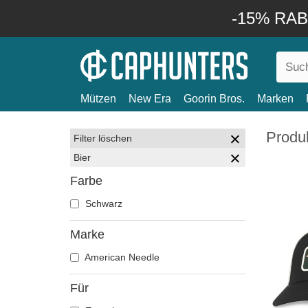
-15% RABA
Mützen
New Era
Goorin Bros.
Marken
Produk
Filter löschen
Bier
Farbe
Schwarz
Marke
American Needle
Für