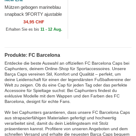
Mützen gebogen marineblau
snapback 9FORTY ajustable
der FC Barcelona LALIGA
34,95 CHF
von New Era
Erhalten Sie es bis
11 - 12 Aug.
Produkte: FC Barcelona
Entdecke die beste Auswahl an offiziellen FC Barcelona Caps bei
Caphunters, deinem Online-Shop für Sportaccessoires. Unsere
Barça Caps vereinen Stil, Komfort und Qualität – perfekt, um
deine Leidenschaft für einen der legendärsten Fußballvereine der
Welt zu zeigen. Ob du eine Cap für jeden Tag oder das perfekte
Accessoire für Spieltage suchst: Bei Caphunters findest du
exklusive Modelle mit dem Wappen und den Farben des FC
Barcelona, designt für echte Fans.
Wir bei Caphunters garantieren, dass unsere FC Barcelona Caps
aus strapazierfähigen Materialien gefertigt und hochwertig
verarbeitet sind, damit du dein Lieblingsteam mit Stolz
präsentieren kannst. Profitiere von unseren Angeboten und dem
schnellen Versand und erhalte die neuesten Barça Caps bequem