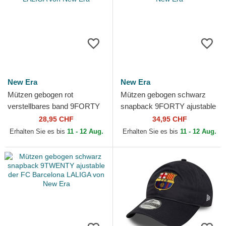
New Era
New Era
Mützen gebogen rot
Mützen gebogen schwarz
verstellbares band 9FORTY
snapback 9FORTY ajustable
Contrast der FC Barcelona
der FC Barcelona LALIGA
28,95 CHF
34,95 CHF
LALIGA von New Era
von New Era
Erhalten Sie es bis
11 - 12 Aug.
Erhalten Sie es bis
11 - 12 Aug.