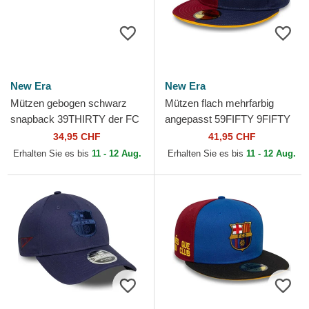
New Era
New Era
Mützen gebogen schwarz
Mützen flach mehrfarbig
snapback 39THIRTY der FC
angepasst 59FIFTY 9FIFTY
Barcelona LALIGA von New
Poly der FC Barcelona
34,95 CHF
41,95 CHF
Era
LALIGA von New Era
Erhalten Sie es bis
11 - 12 Aug.
Erhalten Sie es bis
11 - 12 Aug.