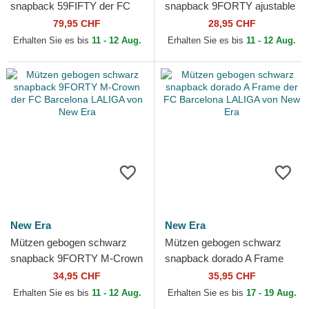
snapback 59FIFTY der FC
snapback 9FORTY ajustable
Barcelona LALIGA von New
der FC Barcelona LALIGA
79,95 CHF
28,95 CHF
Era
von New Era
Erhalten Sie es bis
11 - 12 Aug.
Erhalten Sie es bis
11 - 12 Aug.
New Era
New Era
Mützen gebogen schwarz
Mützen gebogen schwarz
snapback 9FORTY M-Crown
snapback dorado A Frame
der FC Barcelona LALIGA
der FC Barcelona LALIGA
34,95 CHF
35,95 CHF
von New Era
von New Era
Erhalten Sie es bis
11 - 12 Aug.
Erhalten Sie es bis
17 - 19 Aug.