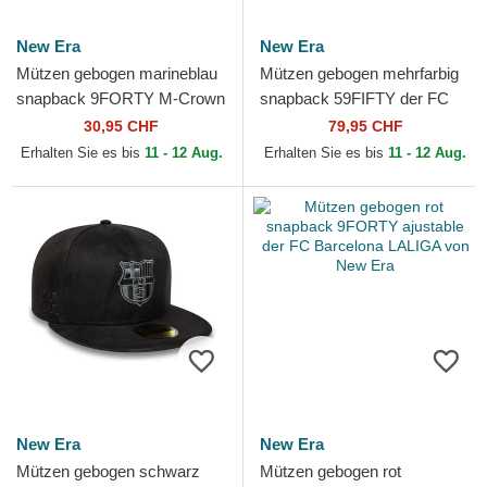
New Era
New Era
Mützen gebogen marineblau
Mützen gebogen mehrfarbig
snapback 9FORTY M-Crown
snapback 59FIFTY der FC
ajustable der FC Barcelona
Barcelona LALIGA von New
30,95 CHF
79,95 CHF
LALIGA von New Era
Era
Erhalten Sie es bis
11 - 12 Aug.
Erhalten Sie es bis
11 - 12 Aug.
New Era
New Era
Mützen gebogen schwarz
Mützen gebogen rot