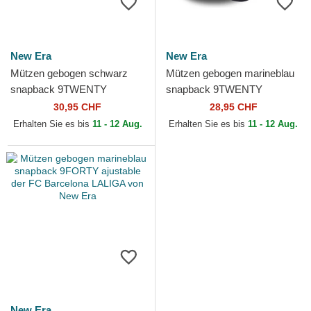
New Era
New Era
Mützen gebogen schwarz
Mützen gebogen marineblau
snapback 9TWENTY
snapback 9TWENTY
ajustable der FC Barcelona
ajustable der FC Barcelona
30,95 CHF
28,95 CHF
LALIGA von New Era
LALIGA von New Era
Erhalten Sie es bis
11 - 12 Aug.
Erhalten Sie es bis
11 - 12 Aug.
New Era